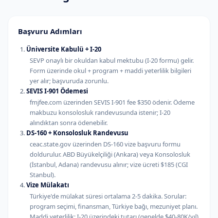
Başvuru Adımları
Üniversite Kabulü + I-20
SEVP onaylı bir okuldan kabul mektubu (I-20 formu) gelir.
Form üzerinde okul + program + maddi yeterlilik bilgileri
yer alır; başvuruda zorunlu.
SEVIS I-901 Ödemesi
fmjfee.com üzerinden SEVIS I-901 fee $350 ödenir. Ödeme
makbuzu konsolosluk randevusunda istenir; I-20
alındıktan sonra ödenebilir.
DS-160 + Konsolosluk Randevusu
ceac.state.gov üzerinden DS-160 vize başvuru formu
doldurulur. ABD Büyükelçiliği (Ankara) veya Konsolosluk
(İstanbul, Adana) randevusu alınır; vize ücreti $185 (CGI
Stanbul).
Vize Mülakatı
Türkiye'de mülakat süresi ortalama 2-5 dakika. Sorular:
program seçimi, finansman, Türkiye bağı, mezuniyet planı.
Maddi yeterlilik: I-20 üzerindeki tutarı (genelde $40-80K/yıl)