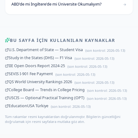
ABD'de mi İngiltere'de mi Üniversite Okumalıyım?
BU SAYFA IÇIN KULLANILAN KAYNAKLAR
U.S. Department of State — Student Visa
(son kontrol:
2026-05-13
)
Study in the States (DHS) — F1 Visa
(son kontrol:
2026-05-13
)
IIE Open Doors Report 2024-25
(son kontrol:
2026-05-13
)
SEVIS I-901 Fee Payment
(son kontrol:
2026-05-13
)
QS World University Rankings 2026
(son kontrol:
2026-05-13
)
College Board — Trends in College Pricing
(son kontrol:
2026-05-13
)
USCIS — Optional Practical Training (OPT)
(son kontrol:
2026-05-13
)
EducationUSA Türkiye
(son kontrol:
2026-05-13
)
Tüm rakamlar resmi kaynaklardan doğrulanmıştır. Bilgilerin güncelliğini
doğrulamak için resmi sayfalara mutlaka göz atın.