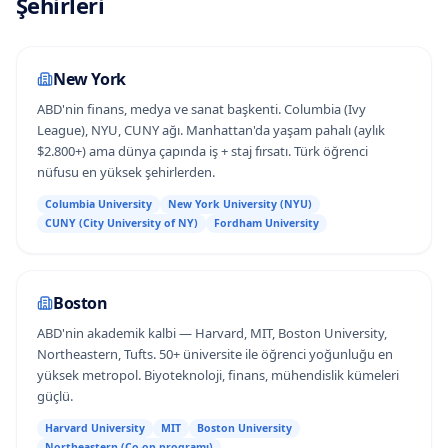
Şehirleri
New York
ABD'nin finans, medya ve sanat başkenti. Columbia (Ivy
League), NYU, CUNY ağı. Manhattan'da yaşam pahalı (aylık
$2.800+) ama dünya çapında iş + staj fırsatı. Türk öğrenci
nüfusu en yüksek şehirlerden.
Columbia University
New York University (NYU)
CUNY (City University of NY)
Fordham University
Boston
ABD'nin akademik kalbi — Harvard, MIT, Boston University,
Northeastern, Tufts. 50+ üniversite ile öğrenci yoğunluğu en
yüksek metropol. Biyoteknoloji, finans, mühendislik kümeleri
güçlü.
Harvard University
MIT
Boston University
Northeastern (Co-op programı)