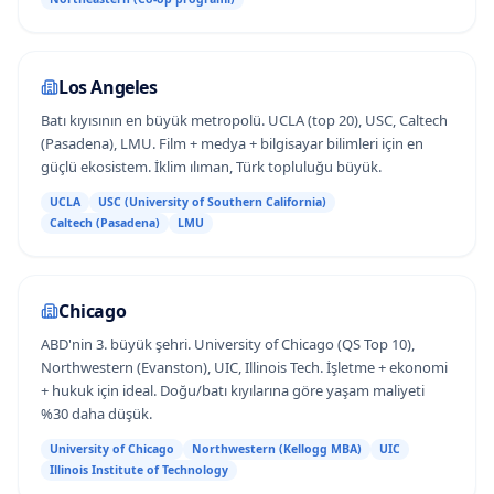
Los Angeles
Batı kıyısının en büyük metropolü. UCLA (top 20), USC, Caltech
(Pasadena), LMU. Film + medya + bilgisayar bilimleri için en
güçlü ekosistem. İklim ılıman, Türk topluluğu büyük.
UCLA
USC (University of Southern California)
Caltech (Pasadena)
LMU
Chicago
ABD'nin 3. büyük şehri. University of Chicago (QS Top 10),
Northwestern (Evanston), UIC, Illinois Tech. İşletme + ekonomi
+ hukuk için ideal. Doğu/batı kıyılarına göre yaşam maliyeti
%30 daha düşük.
University of Chicago
Northwestern (Kellogg MBA)
UIC
Illinois Institute of Technology