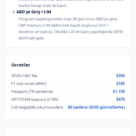
banka hesap özeti ile kanıt.
ABD'ye Giriş + I-94
Program başlangıcından max 30 gün önce ABD'ye giriş.
CBP memuru I-94 elektronik kaydı oluşturur (D/S =
duration of status). Okulda I-20 ile kayıt yapıldığında SEVIS
aktif hale gelir.
Ücretler
SEVIS I-901 fee
$350
F1 vize ücreti (MRV)
$185
Pasaport (TR yenileme)
₺1.150
OPT/STEM başvuru (I-765)
$470
I-20 değişiklik (okul transferi)
$0 (sadece SEVIS güncelleme)