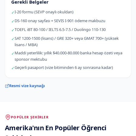
Gerekli Belgeler
I-20 formu (SEVP onaylı okuldan)
✓
DS-160 onay sayfası + SEVIS I-901 ödeme makbuzu
✓
TOEFL iBT 80-100 / IELTS 6.5-7.5 / Duolingo 110-130
✓
SAT 1200-1500 (lisans) / GRE 320+ veya GMAT 700+ (yüksek
✓
lisans / MBA)
Maddi yeterlilik: yıllık $40.000-80.000 banka hesap özeti veya
✓
sponsor mektubu
Geçerli pasaport (vize bitiminden 6 ay sonrasına kadar)
✓
Resmi vize kaynağı
POPÜLER ŞEHIRLER
Amerika
'
nın
En Popüler Öğrenci