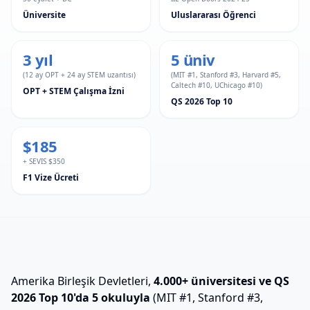
Üniversite
Uluslararası Öğrenci
3 yıl
5 üniv
(12 ay OPT + 24 ay STEM uzantısı)
(MIT #1, Stanford #3, Harvard #5,
Caltech #10, UChicago #10)
OPT + STEM Çalışma İzni
QS 2026 Top 10
$185
+ SEVIS $350
F1 Vize Ücreti
Amerika Birleşik Devletleri,
4.000+ üniversitesi ve QS
2026 Top 10'da 5 okuluyla
(MIT #1, Stanford #3,