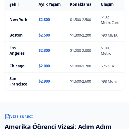
Şehir
Aylık Yaşam
Konaklama
Ulaşım
$132
New York
$2.800
$1.500-2.500
MetroCard
Boston
$2.500
$1.300-2.200
$90 MBTA
Los
$100
$2.300
$1.200-2.000
Angeles
Metro
Chicago
$2.000
$1.000-1.700
$75 CTA
San
$2.900
$1.600-2.600
$98 Muni
Francisco
VIZE SÜRECI
Amerika
Öğrenci Vizesi: Adım Adım