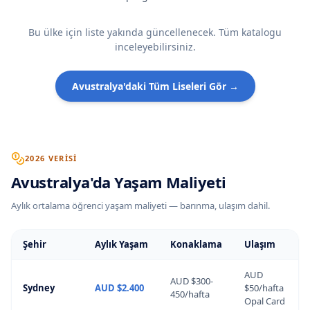
Bu ülke için liste yakında güncellenecek. Tüm katalogu
inceleyebilirsiniz.
Avustralya
'daki Tüm Liseleri Gör →
2026 VERISI
Avustralya
'
da
Yaşam Maliyeti
Aylık ortalama öğrenci yaşam maliyeti — barınma, ulaşım dahil.
Şehir
Aylık Yaşam
Konaklama
Ulaşım
AUD
AUD $300-
Sydney
AUD $2.400
$50/hafta
450/hafta
Opal Card