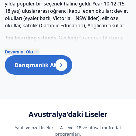
yılda popüler bir seçenek haline geldi. Year 10-12 (15-
18 yaş) uluslararası öğrenci kabul eden okullar: devlet
okulları (eyalet bazlı, Victoria + NSW lider), elit özel
okullar, katolik (Catholic Education), Anglican okullar.
Top boarding schools
: Geelong Grammar (Victoria,
Prince Charles'ın gittiği), Scotch College (Melbourne),
Melbourne Grammar, Sydney Grammar, The King's
Devamını Oku
School (NSW). Yıllık ücret AUD $30-50K + boarding AUD
Danışmanlık Al
$20-30K. Devlet okulları AUD $15-20K çok daha uygun.
Avantajlar:
ATAR (Australian Tertiary Admission
Rank)
ile yerli öğrenci gibi üniversite başvurusu —
Go8'lere yerli kontenjanı + tuition AUD $5-10K daha
ucuz. PR yolu kısalır (2 yıl lise + 3 yıl bachelor = 5 yıl).
Sağlam İngilizce + multikulturel ortam (lisede
Avustralya
'daki Liseler
uluslararası oran %15-25). Türk topluluğu Sydney +
Melbourne'da güçlü.
Yatılı ve özel liseler — A-Level, IB ve ulusal müfredat
programları.