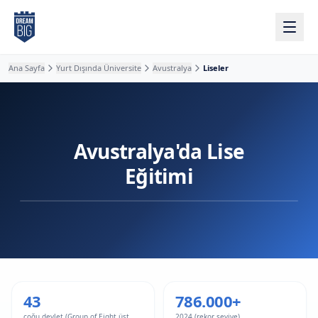
Ana içeriğe atla
Ana Sayfa
Yurt Dışında Üniversite
Avustralya
Liseler
Avustralya'da Lise
Eğitimi
43
786.000+
çoğu devlet (Group of Eight üst
2024 (rekor seviye)