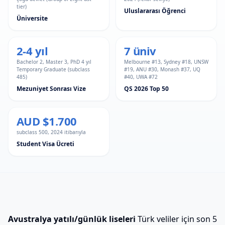
tier)
Uluslararası Öğrenci
Üniversite
2-4 yıl
7 üniv
Bachelor 2, Master 3, PhD 4 yıl
Melbourne #13, Sydney #18, UNSW
Temporary Graduate (subclass
#19, ANU #30, Monash #37, UQ
485)
#40, UWA #72
Mezuniyet Sonrası Vize
QS 2026 Top 50
AUD $1.700
subclass 500, 2024 itibarıyla
Student Visa Ücreti
Avustralya yatılı/günlük liseleri
Türk veliler için son 5