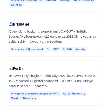
University of Melbourne
Monash University
RMIT University
La Trobe
Brisbane
Queensland başkenti, tropik iklim. UQ + QUT + Griffith.
Sydney/Melbourne'dan %20 daha ucuz. 2032 Olimpiyatları ev
sahibi şehir — altyapı yatırımı yoğun.
University of Queensland (UQ)
QUT
Griffith University
Perth
Batı Avustralya başkenti, Hint Okyanusu kıyısı. UWA QS 2026
#72. Madencilik + petrol endüstrisi (Rio Tinto, BHP). Türkiye
saati ile sadece +5 saat fark.
University of Western Australia (UWA)
Curtin University
Murdoch University