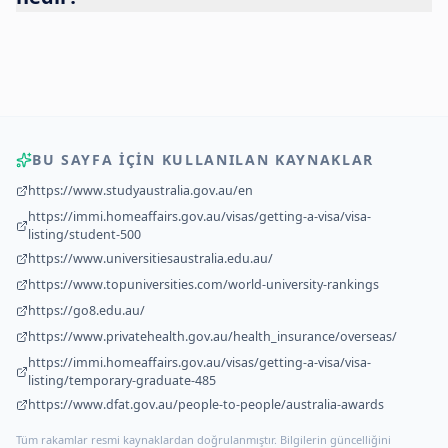
BU SAYFA IÇIN KULLANILAN KAYNAKLAR
https://www.studyaustralia.gov.au/en
https://immi.homeaffairs.gov.au/visas/getting-a-visa/visa-
listing/student-500
https://www.universitiesaustralia.edu.au/
https://www.topuniversities.com/world-university-rankings
https://go8.edu.au/
https://www.privatehealth.gov.au/health_insurance/overseas/
https://immi.homeaffairs.gov.au/visas/getting-a-visa/visa-
listing/temporary-graduate-485
https://www.dfat.gov.au/people-to-people/australia-awards
Tüm rakamlar resmi kaynaklardan doğrulanmıştır. Bilgilerin güncelliğini