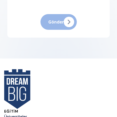
Gönder
EĞİTİM
Üniversiteler