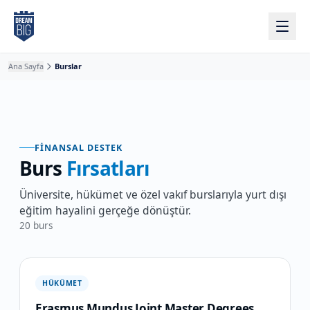
Ana içeriğe atla
Ana Sayfa
Burslar
FINANSAL DESTEK
Burs
Fırsatları
Üniversite, hükümet ve özel vakıf burslarıyla yurt dışı
eğitim hayalini gerçeğe dönüştür.
20
burs
HÜKÜMET
Erasmus Mundus Joint Master Degrees