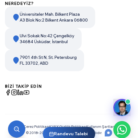
NEREDEYİZ?
Üniversiteler Mah. Bilkent Plaza
A3 Blok No:2 Bilkent Ankara 06800
Ulvi Sokak No:42 Çengelköy
34684 Üsküdar, İstanbul
7901 4th St N, St. Petersburg
FL 33702, ABD
BİZİ TAKİP EDİN
Çerez Politikası
KVKK
Gizlilik Politikası
Kullanım Şartları
© 2018–
2026
Dream Big. Tüm Hakları Saklıdır.
Randevu Talebi