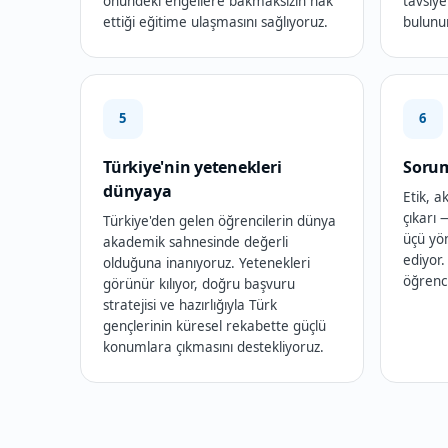
önündeki engellere bakmaksızın hak
tavsiye
ettiği eğitime ulaşmasını sağlıyoruz.
bulunur
5
6
Türkiye'nin yetenekleri
Soru
dünyaya
Etik, 
çıkarı
Türkiye'den gelen öğrencilerin dünya
üçü yö
akademik sahnesinde değerli
ediyor.
olduğuna inanıyoruz. Yetenekleri
öğrenc
görünür kılıyor, doğru başvuru
stratejisi ve hazırlığıyla Türk
gençlerinin küresel rekabette güçlü
konumlara çıkmasını destekliyoruz.