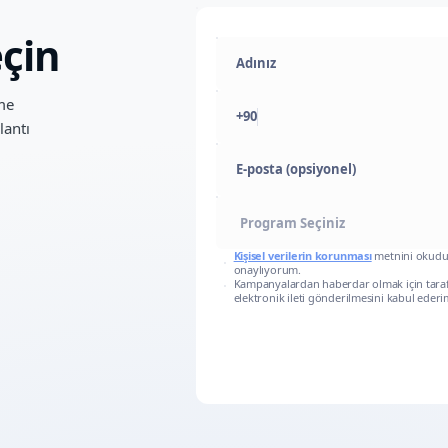
çin
ime
+90
lantı
E-posta (opsiyonel)
Kişisel verilerin korunması
metnini okud
onaylıyorum.
Kampanyalardan haberdar olmak için tara
elektronik ileti gönderilmesini kabul ederi