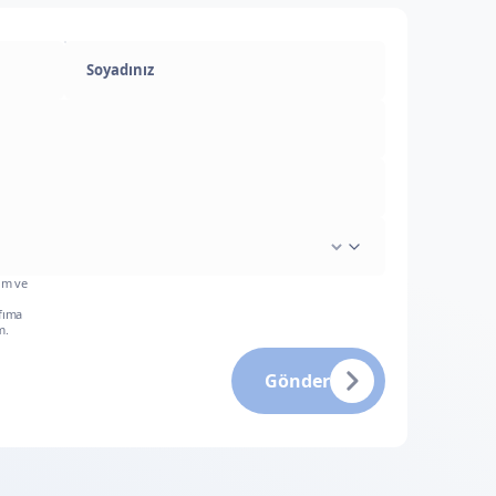
um ve
fıma
m.
Gönder