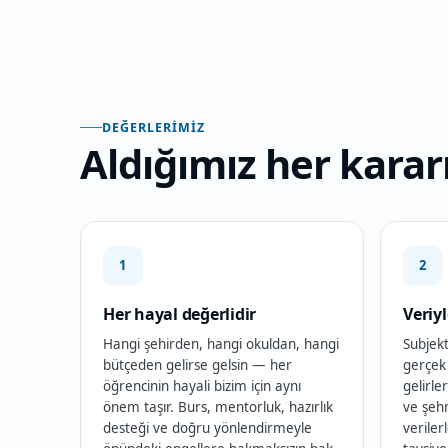
DEĞERLERIMIZ
Aldığımız her kara
1
2
Her hayal değerlidir
Veriy
Hangi şehirden, hangi okuldan, hangi
Subjekt
bütçeden gelirse gelsin — her
gerçek
öğrencinin hayali bizim için aynı
gelirl
önem taşır. Burs, mentorluk, hazırlık
ve şehr
desteği ve doğru yönlendirmeyle
veriler