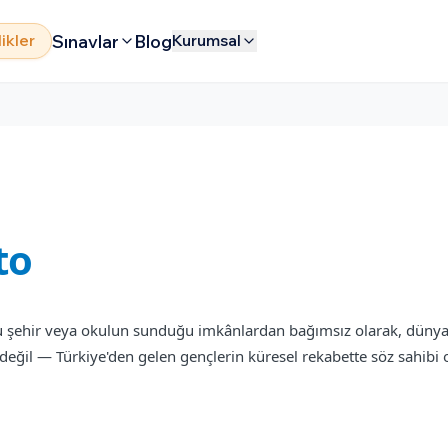
Sınavlar
Blog
likler
Kurumsal
to
to
 şehir veya okulun sunduğu imkânlardan bağımsız olarak, dünyanın
 değil — Türkiye'den gelen gençlerin küresel rekabette söz sahibi 