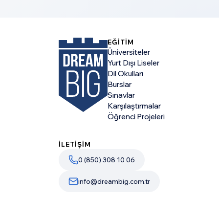
EĞİTİM
Üniversiteler
Yurt Dışı Liseler
Dil Okulları
Burslar
Sınavlar
Karşılaştırmalar
Öğrenci Projeleri
İLETİŞİM
0 (850) 308 10 06
info@dreambig.com.tr