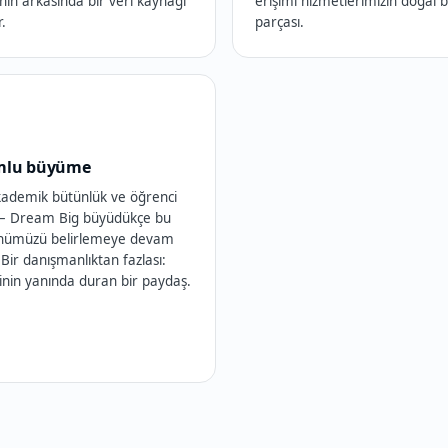
nin arkasında bir veri kaynağı
erişimi hizmetlerimizin doğal b
.
parçası.
mlu büyüme
akademik bütünlük ve öğrenci
 — Dream Big büyüdükçe bu
nümüzü belirlemeye devam
 Bir danışmanlıktan fazlası:
inin yanında duran bir paydaş.