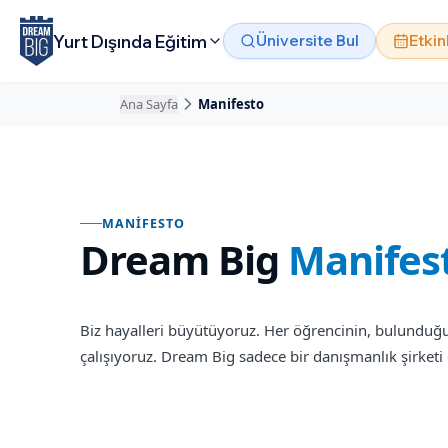
Ana içeriğe atla
Yurt Dışında Eğitim
Üniversite Bul
Etkin
Ana Sayfa
Manifesto
MANIFESTO
Dream Big Manifes
Dream Big
Manifes
Biz hayalleri büyütüyoruz. Her öğrencinin, bulunduğu
çalışıyoruz. Dream Big sadece bir danışmanlık şirketi