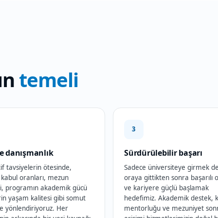
rın
temeli
3
le danışmanlık
Sürdürülebilir başarı
if tavsiyelerin ötesinde,
Sadece üniversiteye girmek de
 kabul oranları, mezun
oraya gittikten sonra başarılı
eri, programın akademik gücü
ve kariyere güçlü başlamak
in yaşam kalitesi gibi somut
hedefimiz. Akademik destek, k
le yönlendiriyoruz. Her
mentorluğu ve mezuniyet sonr