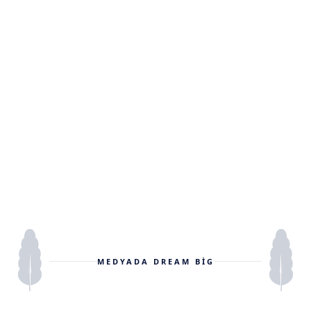
7901 4th St N, St. Petersburg, FL 33702, ABD
+1 315 728 9597
info@dreambig.com.tr
MEDYADA DREAM BIG