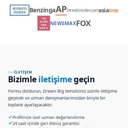
AP
Benzinga
BUSINESS
asia
one
StreetInsider.com
INSIDER
THE
FOX
GLOBE
NEWSMAX
AND
MAIL★
İLETIŞIM
Bizimle
iletişime
geçin
Formu doldurun, Dream Big temsilciniz sizinle iletişime
geçecek ve uzman danışmanlarımızdan biriyle bir
toplantı ayarlayacaktır.
Profilinize özel uzman değerlendirme
24 saat içinde geri dönüş garantisi