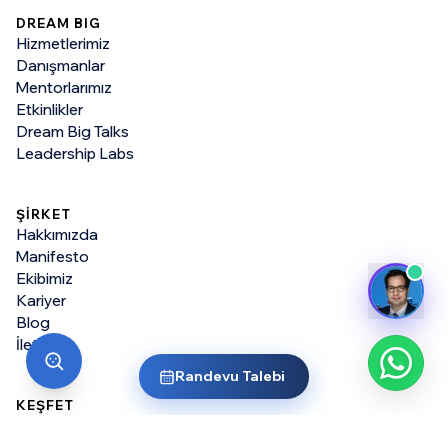
DREAM BIG
Hizmetlerimiz
Danışmanlar
Mentorlarımız
Etkinlikler
Dream Big Talks
Leadership Labs
ŞİRKET
Hakkımızda
Manifesto
Ekibimiz
Kariyer
Blog
İletişim
Randevu Talebi
KEŞFET
Tüm Üniversiteler
Yurt Dışında Lisans