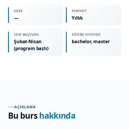
SÜRE
PERIYOT
—
Yıllık
SON BAŞVURU
EĞITIM SEVIYESI
Şubat-Nisan
bachelor, master
(program bazlı)
AÇIKLAMA
Bu burs
hakkında