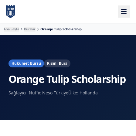
Ana içeriğe atla
Ana Sayfa
Burslar
Orange Tulip Scholarship
Hükümet Bursu
Kısmi Burs
Orange Tulip Scholarship
Sağlayıcı:
Nuffic Neso Türkiye
Ülke:
Hollanda