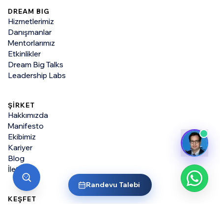
DREAM BIG
Hizmetlerimiz
Danışmanlar
Mentorlarımız
Etkinlikler
Dream Big Talks
Leadership Labs
ŞİRKET
Hakkımızda
Manifesto
Ekibimiz
Kariyer
Blog
İletişim
Randevu Talebi
KEŞFET
Tüm Üniversiteler
Yurt Dışında Lisans