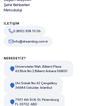
Şehir Rehberleri
Metodoloji
İLETİŞİM
0 (850) 308 10 06
info@dreambig.com.tr
NEREDEYİZ?
Üniversiteler Mah. Bilkent Plaza
A3 Blok No:2 Bilkent Ankara 06800
Ulvi Sokak No:42 Çengelköy
34684 Üsküdar, İstanbul
7901 4th St N, St. Petersburg
FL 33702, ABD