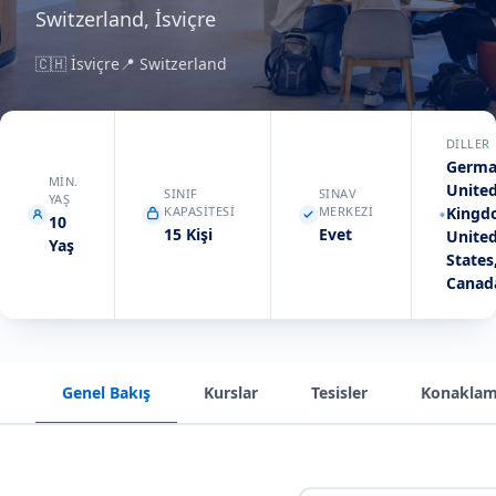
Switzerland, İsviçre
🇨🇭
İsviçre
📍
Switzerland
DILLER
Germa
MIN.
Unite
SINIF
SINAV
YAŞ
KAPASITESI
MERKEZI
Kingd
10
15 Kişi
Evet
Unite
Yaş
States
Canad
Genel Bakış
Kurslar
Tesisler
Konakla