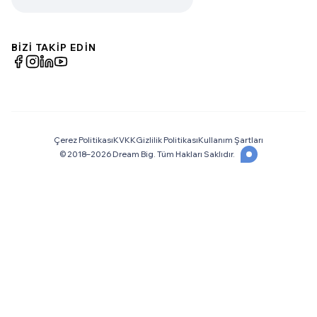
BİZİ TAKİP EDİN
Çerez Politikası
KVKK
Gizlilik Politikası
Kullanım Şartları
© 2018–
2026
Dream Big. Tüm Hakları Saklıdır.