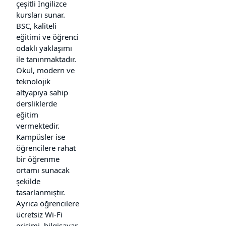
çeşitli İngilizce
kursları sunar.
BSC, kaliteli
eğitimi ve öğrenci
odaklı yaklaşımı
ile tanınmaktadır.
Okul, modern ve
teknolojik
altyapıya sahip
dersliklerde
eğitim
vermektedir.
Kampüsler ise
öğrencilere rahat
bir öğrenme
ortamı sunacak
şekilde
tasarlanmıştır.
Ayrıca öğrencilere
ücretsiz Wi-Fi
erişimi, bilgisayar