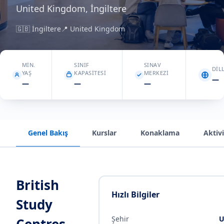
United Kingdom, İngiltere
🇬🇧
İngiltere
📍
United Kingdom
MIN.
SINIF
SINAV
DIL
YAŞ
KAPASITESI
MERKEZI
—
—
—
—
Genel Bakış
Kurslar
Konaklama
Aktivi
British
Hızlı Bilgiler
Study
Şehir
U