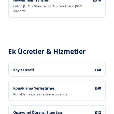
Havalimanı Transferi
£310
Luton [LTN] / Stansted [STN] / Southend [SEN]
Airports
Ek Ücretler & Hizmetler
Kayıt Ücreti
£60
Konaklama Yerleştirme
£40
Konaklama için yerleştirme ücretidir.
Opsiyonel Öğrenci Sigortası
£12