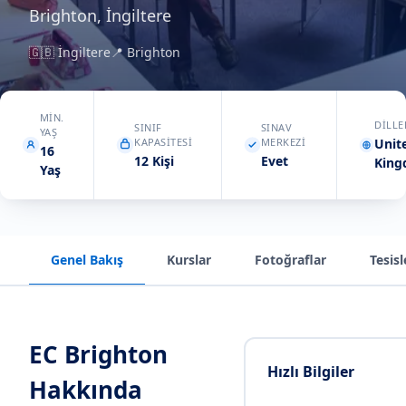
Brighton, İngiltere
🇬🇧
İngiltere
📍
Brighton
MIN.
DILLE
SINIF
SINAV
YAŞ
KAPASITESI
MERKEZI
Unit
16
12 Kişi
Evet
Kin
Yaş
Genel Bakış
Kurslar
Fotoğraflar
Tesisl
EC Brighton
Hızlı Bilgiler
Hakkında