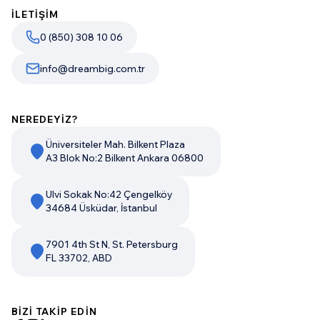
İLETİŞİM
0 (850) 308 10 06
info@dreambig.com.tr
NEREDEYİZ?
Üniversiteler Mah. Bilkent Plaza
A3 Blok No:2 Bilkent Ankara 06800
Ulvi Sokak No:42 Çengelköy
34684 Üsküdar, İstanbul
7901 4th St N, St. Petersburg
FL 33702, ABD
BİZİ TAKİP EDİN