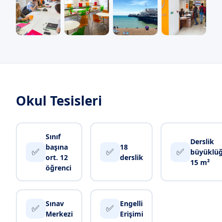
Okul Tesisleri
Sınıf
Derslik
başına
18
✅
✅
✅
büyüklü
ort. 12
derslik
15 m²
öğrenci
Sınav
Engelli
✅
✅
Merkezi
Erişimi