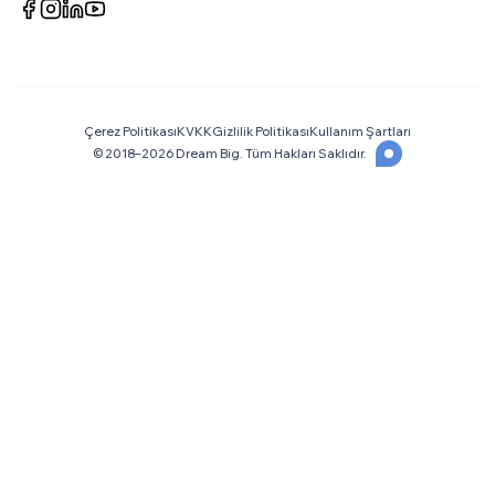
Çerez Politikası
KVKK
Gizlilik Politikası
Kullanım Şartları
© 2018–
2026
Dream Big. Tüm Hakları Saklıdır.