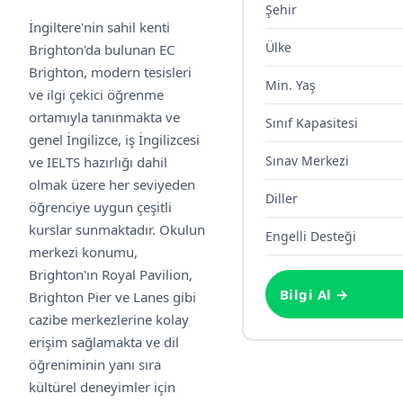
Şehir
İngiltere'nin sahil kenti
Ülke
Brighton'da bulunan EC
Brighton, modern tesisleri
Min. Yaş
ve ilgi çekici öğrenme
ortamıyla tanınmakta ve
Sınıf Kapasitesi
genel İngilizce, iş İngilizcesi
Sınav Merkezi
ve IELTS hazırlığı dahil
olmak üzere her seviyeden
Diller
öğrenciye uygun çeşitli
kurslar sunmaktadır. Okulun
Engelli Desteği
merkezi konumu,
Brighton'ın Royal Pavilion,
Bilgi Al →
Brighton Pier ve Lanes gibi
cazibe merkezlerine kolay
erişim sağlamakta ve dil
öğreniminin yanı sıra
kültürel deneyimler için