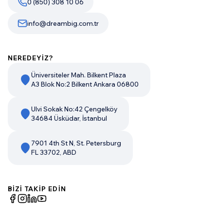
0 (850) 308 10 06
info@dreambig.com.tr
NEREDEYİZ?
Üniversiteler Mah. Bilkent Plaza
A3 Blok No:2 Bilkent Ankara 06800
Ulvi Sokak No:42 Çengelköy
34684 Üsküdar, İstanbul
7901 4th St N, St. Petersburg
FL 33702, ABD
BİZİ TAKİP EDİN