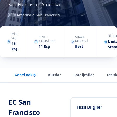
San Francisco, Amerika
🇺🇸
Amerika
📍
San Francisco
MIN.
DILLE
SINIF
SINAV
YAŞ
KAPASITESI
MERKEZI
Unit
16
11 Kişi
Evet
Stat
Yaş
Genel Bakış
Kurslar
Fotoğraflar
Tesisl
EC San
Hızlı Bilgiler
Francisco