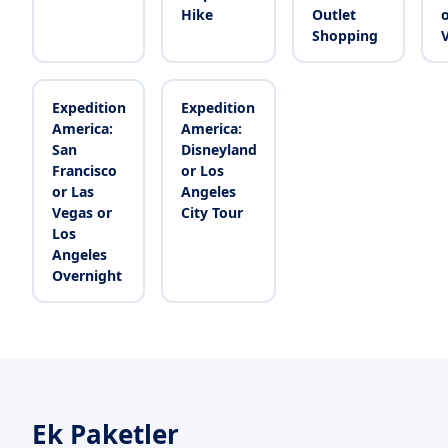
Hike
Outlet
o
Shopping
V
Expedition
Expedition
America:
America:
San
Disneyland
Francisco
or Los
or Las
Angeles
Vegas or
City Tour
Los
Angeles
Overnight
Ek Paketler