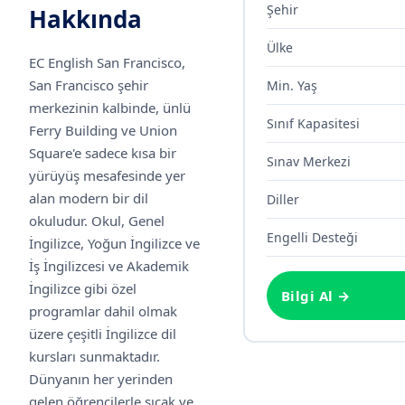
Şehir
Hakkında
Ülke
EC English San Francisco,
San Francisco şehir
Min. Yaş
merkezinin kalbinde, ünlü
Sınıf Kapasitesi
Ferry Building ve Union
Square'e sadece kısa bir
Sınav Merkezi
yürüyüş mesafesinde yer
alan modern bir dil
Diller
okuludur. Okul, Genel
Engelli Desteği
İngilizce, Yoğun İngilizce ve
İş İngilizcesi ve Akademik
İngilizce gibi özel
Bilgi Al →
programlar dahil olmak
üzere çeşitli İngilizce dil
kursları sunmaktadır.
Dünyanın her yerinden
gelen öğrencilerle sıcak ve