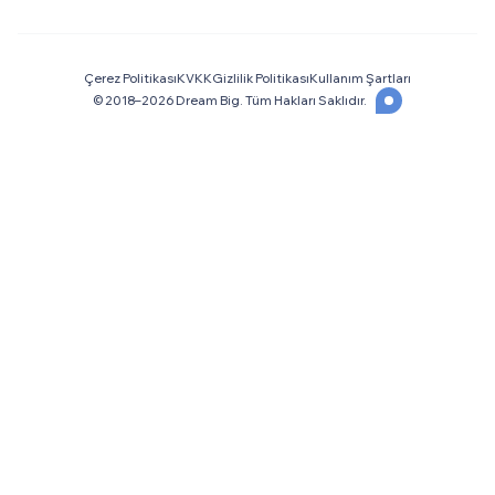
Çerez Politikası
KVKK
Gizlilik Politikası
Kullanım Şartları
© 2018–
2026
Dream Big. Tüm Hakları Saklıdır.