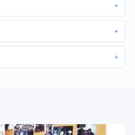
+
+
+