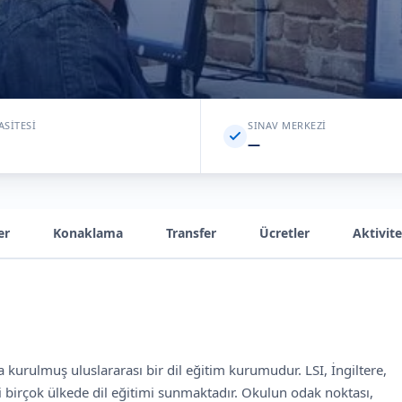
ASITESI
SINAV MERKEZI
—
er
Konaklama
Transfer
Ücretler
Aktivite
a kurulmuş uluslararası bir dil eğitim kurumudur. LSI, İngiltere,
i birçok ülkede dil eğitimi sunmaktadır. Okulun odak noktası,