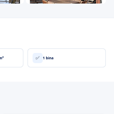
✅
m²
1 bina