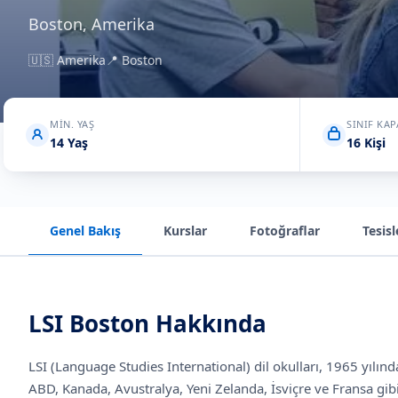
Boston, Amerika
🇺🇸
Amerika
📍
Boston
MIN. YAŞ
SINIF KAP
14 Yaş
16 Kişi
Genel Bakış
Kurslar
Fotoğraflar
Tesisl
LSI Boston
Hakkında
LSI (Language Studies International) dil okulları, 1965 yılınd
ABD, Kanada, Avustralya, Yeni Zelanda, İsviçre ve Fransa gib