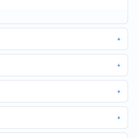
+
+
+
+