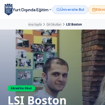
Ana içeriğe atla
Yurt Dışında Eğitim
Üniversite Bul
Etkin
Ana Sayfa
Dil Okulları
LSI Boston
Akredite Okul
LSI Boston