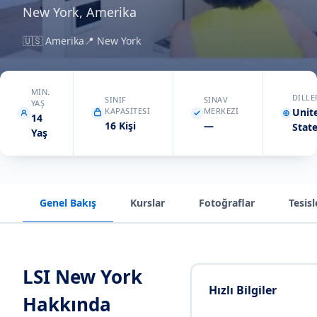
New York, Amerika
🇺🇸
Amerika
📍
New York
MIN.
DILLE
SINIF
SINAV
YAŞ
KAPASITESI
MERKEZI
Unit
14
16 Kişi
—
Stat
Yaş
Genel Bakış
Kurslar
Fotoğraflar
Tesisl
LSI New York
Hızlı Bilgiler
Hakkında