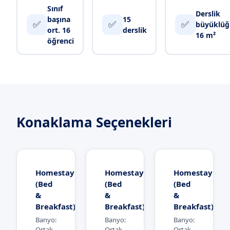
Sınıf
Derslik
başına
15
✅
✅
✅
büyüklüğ
ort. 16
derslik
16 m²
öğrenci
Konaklama Seçenekleri
Homestay
Homestay
Homestay
(Bed
(Bed
(Bed
&
&
&
Breakfast)
Breakfast)
Breakfast)
Banyo:
Banyo:
Banyo:
Ortak
Ortak
Ortak