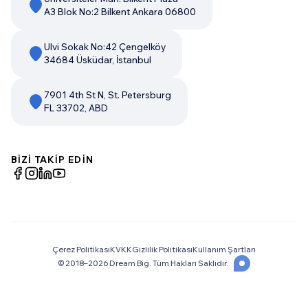
A3 Blok No:2 Bilkent Ankara 06800
Ulvi Sokak No:42 Çengelköy
34684 Üsküdar, İstanbul
7901 4th St N, St. Petersburg
FL 33702, ABD
BİZİ TAKİP EDİN
Çerez Politikası
KVKK
Gizlilik Politikası
Kullanım Şartları
© 2018–
2026
Dream Big. Tüm Hakları Saklıdır.