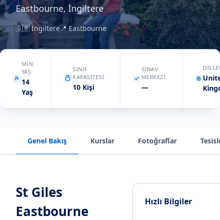
Eastbourne, İngiltere
🇬🇧
İngiltere
📍
Eastbourne
MIN.
DILLE
SINIF
SINAV
YAŞ
KAPASITESI
MERKEZI
Unit
14
10 Kişi
—
Kin
Yaş
Genel Bakış
Kurslar
Fotoğraflar
Tesisl
St Giles
Hızlı Bilgiler
Eastbourne