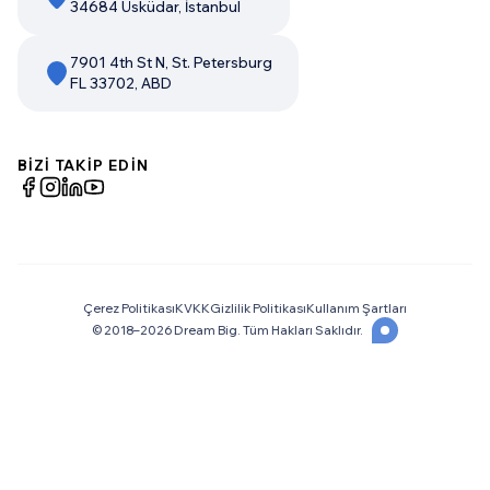
34684 Üsküdar, İstanbul
7901 4th St N, St. Petersburg
FL 33702, ABD
BİZİ TAKİP EDİN
Çerez Politikası
KVKK
Gizlilik Politikası
Kullanım Şartları
© 2018–
2026
Dream Big. Tüm Hakları Saklıdır.