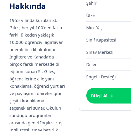
Şehir
Hakkında
Ülke
1955 yılında kurulan St.
Giles, her yıl 100'den fazla
Min. Yaş
farklı ülkeden yaklaşık
Sınıf Kapasitesi
10.000 öğrenciyi ağırlayan
önemli bir dil okuludur.
Sınav Merkezi
İngiltere ve Kanada'da
birçok farklı merkezde dil
Diller
eğitimi sunan St. Giles,
Engelli Desteği
öğrencilerine aile yanı
konaklama, öğrenci yurtları
ve paylaşımlı daireler gibi
Bilgi Al →
çeşitli konaklama
seçenekleri sunar. Okulun
sunduğu programlar
arasında genel İngilizce, iş
İngilizcesi, sınav hazırlık