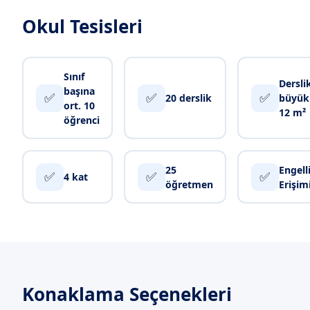
Okul Tesisleri
Sınıf
Dersli
başına
✅
✅
✅
20 derslik
büyük
ort. 10
12 m²
öğrenci
25
Engell
✅
✅
✅
4 kat
öğretmen
Erişim
Konaklama Seçenekleri