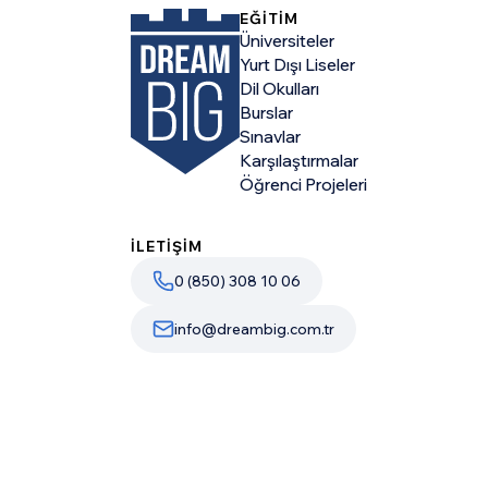
EĞİTİM
Üniversiteler
Yurt Dışı Liseler
Dil Okulları
Burslar
Sınavlar
Karşılaştırmalar
Öğrenci Projeleri
İLETİŞİM
0 (850) 308 10 06
info@dreambig.com.tr