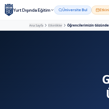
Ana içeriğe atla
Yurt Dışında Eğitim
Üniversite Bul
Etkin
Ana Sayfa
Etkinlikler
Öğrencilerimizin Gözünden
G