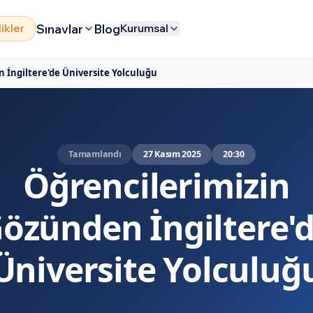
Sınavlar
Blog
likler
Kurumsal
 İngiltere'de Üniversite Yolculuğu
Tamamlandı
27 Kasım 2025
20:30
Öğrencilerimizin
özünden İngiltere'
Üniversite Yolculuğ