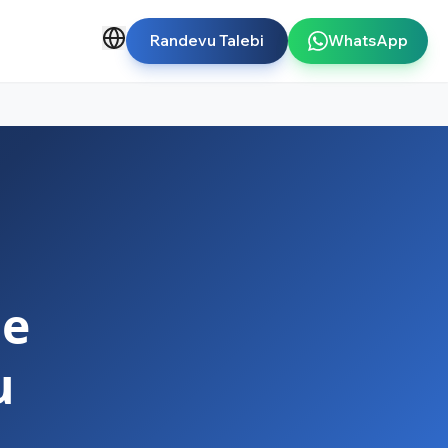
Randevu Talebi
WhatsApp
de
u