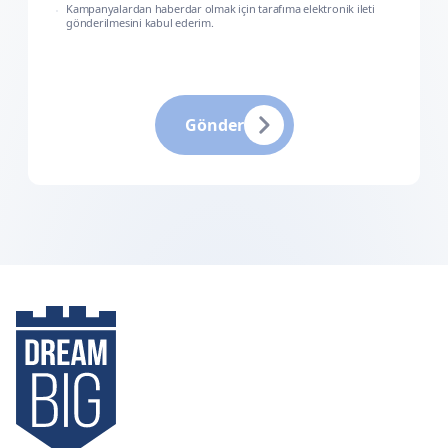
Kampanyalardan haberdar olmak için tarafıma elektronik ileti
gönderilmesini kabul ederim.
Gönder