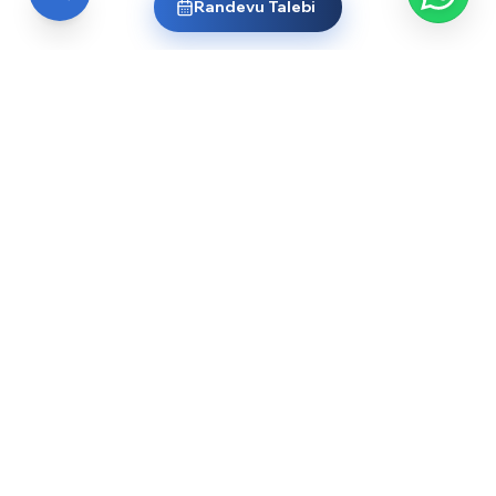
Randevu Talebi
EĞİTİM
Üniversiteler
Yurt Dışı Liseler
Dil Okulları
Burslar
Sınavlar