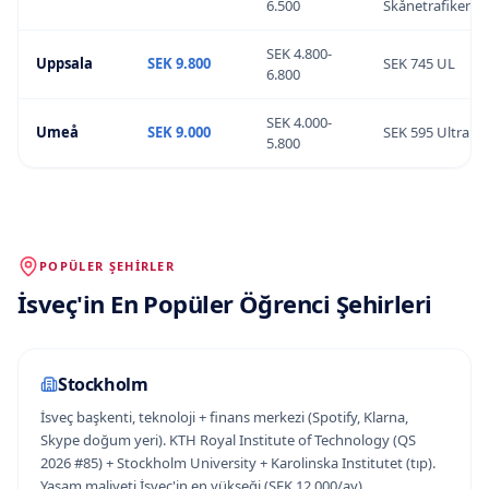
IELTS hazırlık özel kurslar tercih edilir. İsveççe
6.500
Skånetrafiken
öğrenmek isteyenler için en pratik yol: (1) İsveç'te
SEK 4.800-
master'a başlamak + SFI ücretsiz kursları takip etmek,
Uppsala
SEK 9.800
SEK 745 UL
6.800
(2) Folkhögskola 1 yıllık program ile residence permit +
İsveççe dalış kombinasyonu.
Stockholm
+
Göteborg
SEK 4.000-
Umeå
SEK 9.000
SEK 595 Ultra
Folkuniversitetet ana merkezleri en kaliteli + yoğun.
5.800
POPÜLER ŞEHIRLER
İsveç
'
in
En Popüler Öğrenci Şehirleri
Stockholm
İsveç başkenti, teknoloji + finans merkezi (Spotify, Klarna,
Skype doğum yeri). KTH Royal Institute of Technology (QS
2026 #85) + Stockholm University + Karolinska Institutet (tıp).
Yaşam maliyeti İsveç'in en yükseği (SEK 12.000/ay).