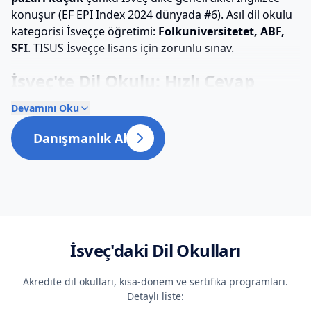
konuşur (EF EPI Index 2024 dünyada #6). Asıl dil okulu
kategorisi İsveççe öğretimi:
Folkuniversitetet, ABF,
SFI
. TISUS İsveççe lisans için zorunlu sınav.
İsveç'te Dil Okulu: Hızlı Cevap
Devamını Oku
Süre:
2 hafta – 12 ay (genelde 4-12 hafta intensive
İsveççe)
Danışmanlık Al
Yaş:
16+
Haftalık ücret:
Folkuniversitetet intensive SEK 1.500-
3.000/hafta (~€135-270); SFI ücretsiz
(Personnummer'lılara)
Vize:
90 güne kadar Schengen vizesi (€90); 90+ gün için
sadece "dil okulu" amaçlı residence permit verilmez
İsveç
'daki Dil Okulları
(Folkhögskola gibi 1+ yıl program gerekir)
Akredite dil okulları, kısa-dönem ve sertifika programları.
Popüler şehirler:
Stockholm, Göteborg, Lund, Uppsala
Detaylı liste: