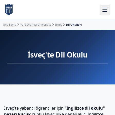
Ana içeriğe atla
Ana Sayfa
Yurt Dışında Üniversite
İsveç
Dil Okulları
İsveç'te Dil Okulu
İsveç'te yabancı öğrenciler için
"İngilizce dil okulu"
pazarı küçük
çünkü İsveç ülke geneli akıcı İngilizce