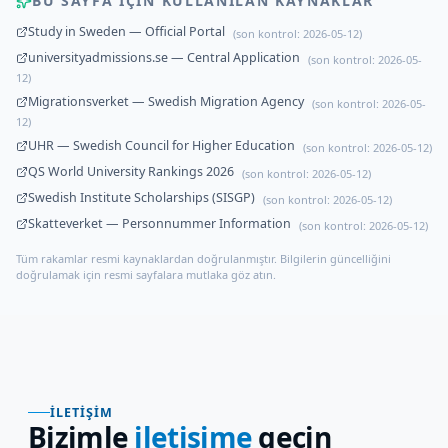
BU SAYFA IÇIN KULLANILAN KAYNAKLAR
Study in Sweden — Official Portal
(son kontrol:
2026-05-12
)
universityadmissions.se — Central Application
(son kontrol:
2026-05-
12
)
Migrationsverket — Swedish Migration Agency
(son kontrol:
2026-05-
12
)
UHR — Swedish Council for Higher Education
(son kontrol:
2026-05-12
)
QS World University Rankings 2026
(son kontrol:
2026-05-12
)
Swedish Institute Scholarships (SISGP)
(son kontrol:
2026-05-12
)
Skatteverket — Personnummer Information
(son kontrol:
2026-05-12
)
Tüm rakamlar resmi kaynaklardan doğrulanmıştır. Bilgilerin güncelliğini
doğrulamak için resmi sayfalara mutlaka göz atın.
İLETIŞIM
Bizimle
iletişime
geçin