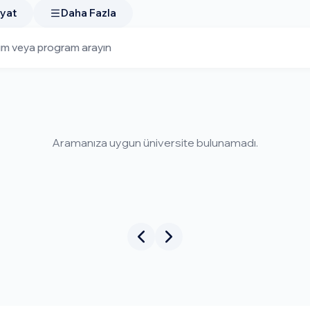
ERC, CIHR, SSHRC federal burs + departman desteği), (3) Sağlık
yat
Daha Fazla
nda UofT, UBC, McGill, Waterloo çok güçlü Türk mezun ağı
us puan.
 Güçlü Pratik Master'ı
Ivey Western, Schulich York, Desautels McGill, Sauder UBC,
0K
. Ortalama mezuniyet sonrası başlangıç maaşı:
CAD $110-
en PR — Türk MBA mezunları için Kanada bu yüzden ABD'ye g
Aramanıza uygun üniversite bulunamadı.