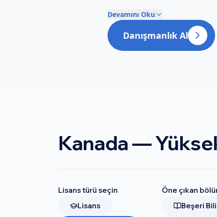
Yıllık ücret:
Uluslararası öğr
Devamını Oku
CS CAD $35K/yıl. PhD: çoğunda
Danışmanlık Al
Başvuru:
Direkt okul portali.
başvuru.
Test:
MBA için GMAT 650+ (Rotm
itibarıyla).
İngilizce:
IELTS 6.5-7.0+ / TOE
Neden Kanada'da Y
(1)
PR Yolu:
2 yıl master + 3 y
Kanada — Yüksek
ABD'de OPT + STEM = 3 yıl + H-
toplam $80-100K (2 yıl) — Bos
Montréal (Mila, Bengio), Edmon
PhD Full Funding: 
Lisans türü seçin
Öne çıkan bölü
Lisans
Beşeri Bil
Kanada PhD'lerinin çoğu (özel