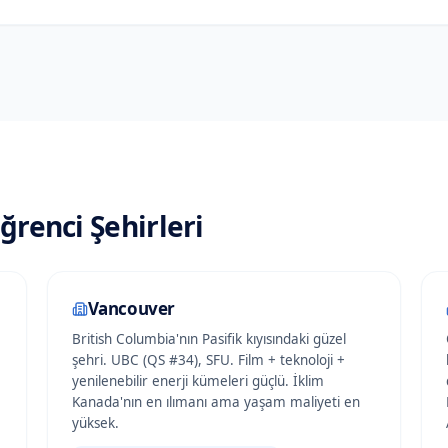
renci Şehirleri
Vancouver
British Columbia'nın Pasifik kıyısındaki güzel
şehri. UBC (QS #34), SFU. Film + teknoloji +
yenilenebilir enerji kümeleri güçlü. İklim
Kanada'nın en ılımanı ama yaşam maliyeti en
yüksek.