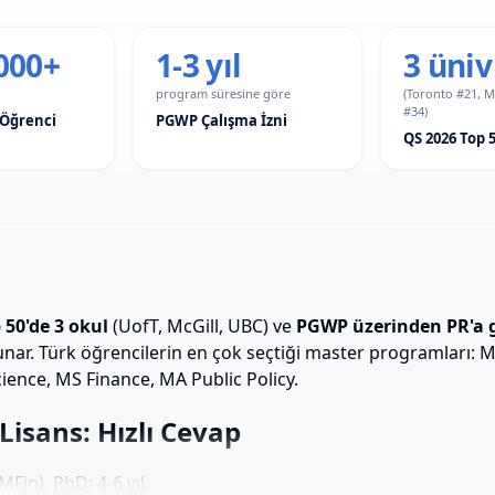
000+
1-3 yıl
3 üniv
program süresine göre
(Toronto #21, M
#34)
 Öğrenci
PGWP Çalışma İzni
QS 2026 Top 
 50'de 3 okul
(UofT, McGill, UBC) ve
PGWP üzerinden PR'a g
unar. Türk öğrencilerin en çok seçtiği master programları:
ence, MS Finance, MA Public Policy.
isans: Hızlı Cevap
Fin). PhD: 4-6 yıl.