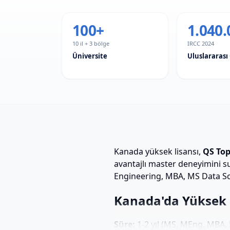
100+
1.040.
10 il + 3 bölge
IRCC 2024
Üniversite
Uluslararası
Kanada yüksek lisansı,
QS Top
avantajlı master deneyimini s
Engineering, MBA, MS Data Sci
Kanada'da Yüksek L
Süre:
1-2 yıl (MS, MEng, MBA, M