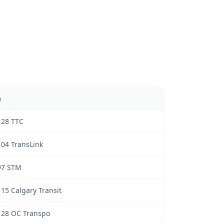
m
128 TTC
04 TransLink
97 STM
15 Calgary Transit
128 OC Transpo