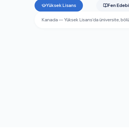
Yıllık stipend CAD $20-35K (NS
Yüksek Lisans
Fen Edebi
Türk öğrenci PhD başvuruları
Express Entry'de +30 CRS bon
MBA: Kanada'nın En
Top Kanada MBA (Rotman UofT, 
toplam maliyet:
CAD $120-15
PGWP + Express Entry üzerind