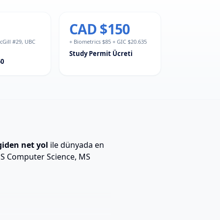
CAD $150
cGill #29, UBC
+ Biometrics $85 + GIC $20.635
Study Permit Ücreti
50
iden net yol
ile dünyada en
 MS Computer Science, MS