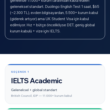
genelinde 11.000+ kurum tarafından kabul edilen
geleneksel standart. Duolingo English Test 1 saat, $65
(~2.300 TL), evden bilgisayardan, 5.500+ kurum kabul
(giderek artıyor) ama UK Student Visa için kabul
edilmiyor. Hız + bütçe öncelikliyse DET, geniş global
kurum kabulü + vize için IELTS.
SEÇENEK
1
IELTS Academic
Geleneksel + global standart
British Council, IDP — 11.000+ kurum kabul