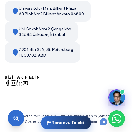
Üniversiteler Mah. Bilkent Plaza
A3 Blok No:2 Bilkent Ankara 06800
Ulvi Sokak No:42 Çengelköy
34684 Üsküdar, İstanbul
7901 4th St N, St. Petersburg
FL 33702, ABD
BİZİ TAKİP EDİN
Çerez Politikası
KVKK
Gizlilik Politikası
Kullanım Şartları
© 2018–
2026
Dream Big. Tüm Hakları Saklıdır.
Randevu Talebi