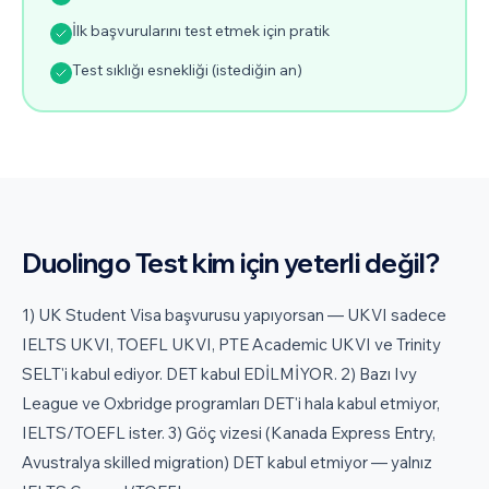
İlk başvurularını test etmek için pratik
Test sıklığı esnekliği (istediğin an)
Duolingo Test kim için yeterli değil?
1) UK Student Visa başvurusu yapıyorsan — UKVI sadece
IELTS UKVI, TOEFL UKVI, PTE Academic UKVI ve Trinity
SELT'i kabul ediyor. DET kabul EDİLMİYOR. 2) Bazı Ivy
League ve Oxbridge programları DET'i hala kabul etmiyor,
IELTS/TOEFL ister. 3) Göç vizesi (Kanada Express Entry,
Avustralya skilled migration) DET kabul etmiyor — yalnız