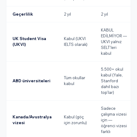
Geçerlilik
2 yıl
2 yıl
KABUL
EDİLMİYOR —
UK Student Visa
Kabul (UKVI
UKVI yalnız
(UKVI)
IELTS olarak)
SELT'leri
kabul
5.500+ okul
kabul (Yale,
Tüm okullar
ABD üniversiteleri
Stanford
kabul
dahil bazı
top'lar)
Sadece
çalışma vizesi
Kanada/Avustralya
Kabul (göç
için —
vizesi
için zorunlu)
öğrenci vizesi
farklı