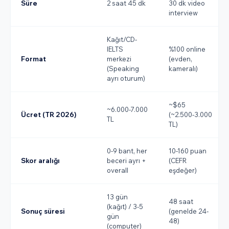
Süre
2 saat 45 dk
30 dk video
interview
Kağıt/CD-
IELTS
%100 online
Format
merkezi
(evden,
(Speaking
kameralı)
ayrı oturum)
~$65
~6.000-7.000
Ücret (TR 2026)
(~2.500-3.000
TL
TL)
0-9 bant, her
10-160 puan
Skor aralığı
beceri ayrı +
(CEFR
overall
eşdeğer)
13 gün
48 saat
(kağıt) / 3-5
Sonuç süresi
(genelde 24-
gün
48)
(computer)