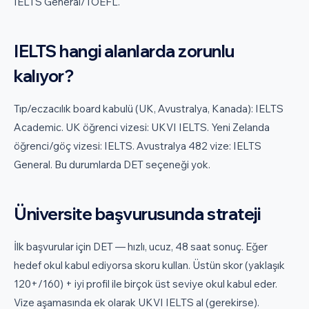
IELTS General/TOEFL.
IELTS hangi alanlarda zorunlu
kalıyor?
Tıp/eczacılık board kabulü (UK, Avustralya, Kanada): IELTS
Academic. UK öğrenci vizesi: UKVI IELTS. Yeni Zelanda
öğrenci/göç vizesi: IELTS. Avustralya 482 vize: IELTS
General. Bu durumlarda DET seçeneği yok.
Üniversite başvurusunda strateji
İlk başvurular için DET — hızlı, ucuz, 48 saat sonuç. Eğer
hedef okul kabul ediyorsa skoru kullan. Üstün skor (yaklaşık
120+/160) + iyi profil ile birçok üst seviye okul kabul eder.
Vize aşamasında ek olarak UKVI IELTS al (gerekirse).