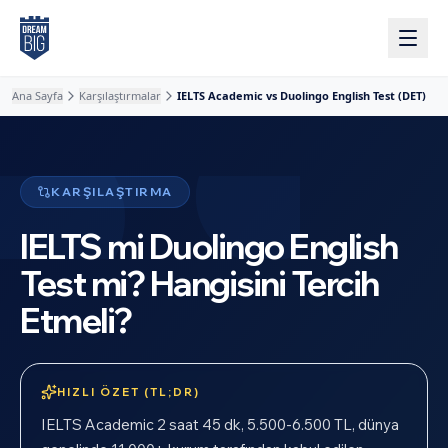
Ana içeriğe atla
Ana Sayfa
Karşılaştırmalar
IELTS Academic vs Duolingo English Test (DET)
KARŞILAŞTIRMA
IELTS mi Duolingo English
Test mi? Hangisini Tercih
Etmeli?
HIZLI ÖZET (TL;DR)
IELTS Academic 2 saat 45 dk, 5.500-6.500 TL, dünya