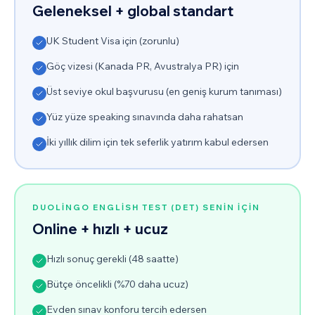
Geleneksel + global standart
UK Student Visa için (zorunlu)
Göç vizesi (Kanada PR, Avustralya PR) için
Üst seviye okul başvurusu (en geniş kurum tanıması)
Yüz yüze speaking sınavında daha rahatsan
İki yıllık dilim için tek seferlik yatırım kabul edersen
DUOLINGO ENGLISH TEST (DET)
SENIN IÇIN
Online + hızlı + ucuz
Hızlı sonuç gerekli (48 saatte)
Bütçe öncelikli (%70 daha ucuz)
Evden sınav konforu tercih edersen