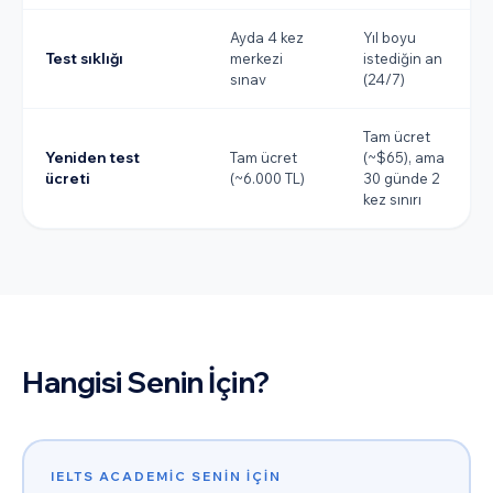
Ayda 4 kez
Yıl boyu
Test sıklığı
merkezi
istediğin an
sınav
(24/7)
Tam ücret
Yeniden test
Tam ücret
(~$65), ama
ücreti
(~6.000 TL)
30 günde 2
kez sınırı
Hangisi Senin İçin?
IELTS ACADEMIC
SENIN IÇIN