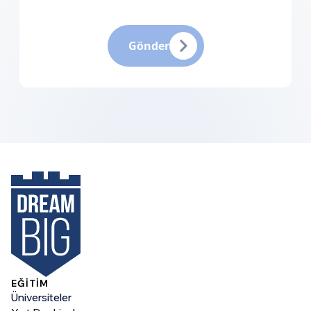
Gönder
EĞİTİM
Üniversiteler