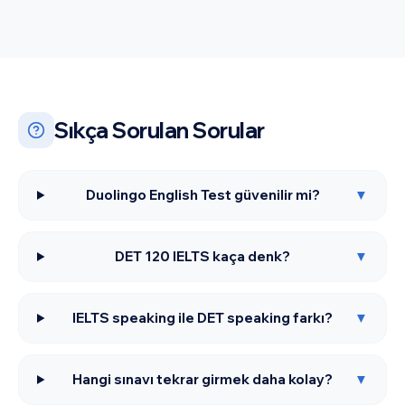
Sıkça Sorulan Sorular
Duolingo English Test güvenilir mi?
▼
DET 120 IELTS kaça denk?
▼
IELTS speaking ile DET speaking farkı?
▼
Hangi sınavı tekrar girmek daha kolay?
▼