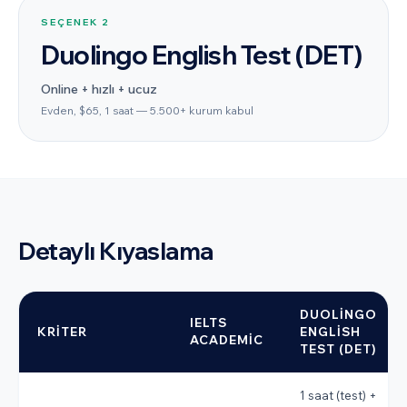
SEÇENEK
2
Duolingo English Test (DET)
Online + hızlı + ucuz
Evden, $65, 1 saat — 5.500+ kurum kabul
Detaylı Kıyaslama
DUOLINGO
IELTS
KRITER
ENGLISH
ACADEMIC
TEST (DET)
1 saat (test) +