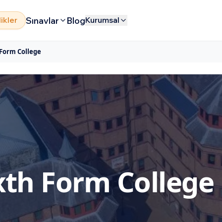
Sınavlar
Blog
likler
Kurumsal
 Form College
ixth Form College