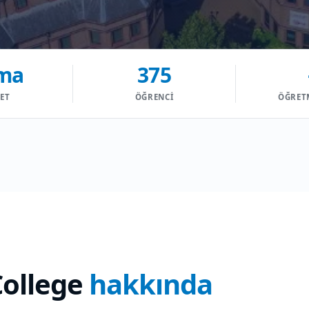
ma
375
YET
ÖĞRENCI
ÖĞRET
College
hakkında