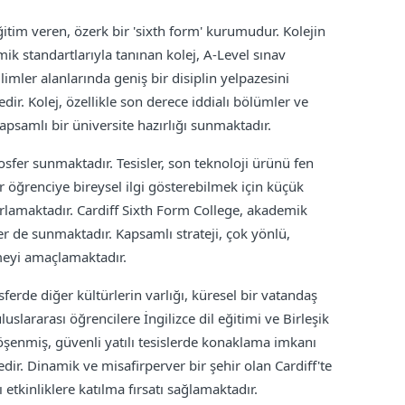
itim veren, özerk bir 'sixth form' kurumudur. Kolejin
ik standartlarıyla tanınan kolej, A-Level sınav
ilimler alanlarında geniş bir disiplin yelpazesini
edir. Kolej, özellikle son derece iddialı bölümler ve
apsamlı bir üniversite hazırlığı sunmaktadır.
osfer sunmaktadır. Tesisler, son teknoloji ürünü fen
er öğrenciye bireysel ilgi gösterebilmek için küçük
arlamaktadır. Cardiff Sixth Form College, akademik
ler de sunmaktadır. Kapsamlı strateji, çok yönlü,
rmeyi amaçlamaktadır.
rde diğer kültürlerin varlığı, küresel bir vatandaş
uslararası öğrencilere İngilizce dil eğitimi ve Birleşik
öşenmiş, güvenli yatılı tesislerde konaklama imkanı
r. Dinamik ve misafirperver bir şehir olan Cardiff'te
tkinliklere katılma fırsatı sağlamaktadır.