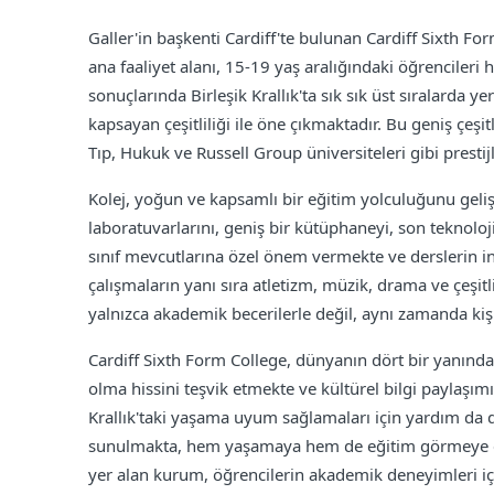
Galler'in başkenti Cardiff'te bulunan Cardiff Sixth F
ana faaliyet alanı, 15-19 yaş aralığındaki öğrenciler
sonuçlarında Birleşik Krallık'ta sık sık üst sıralarda y
kapsayan çeşitliliği ile öne çıkmaktadır. Bu geniş çeşit
Tıp, Hukuk ve Russell Group üniversiteleri gibi presti
Kolej, yoğun ve kapsamlı bir eğitim yolculuğunu gelişt
laboratuvarlarını, geniş bir kütüphaneyi, son teknoloj
sınıf mevcutlarına özel önem vermekte ve derslerin int
çalışmaların yanı sıra atletizm, müzik, drama ve çeşitl
yalnızca akademik becerilerle değil, aynı zamanda kiş
Cardiff Sixth Form College, dünyanın dört bir yanında
olma hissini teşvik etmekte ve kültürel bilgi paylaşımı
Krallık'taki yaşama uyum sağlamaları için yardım da 
sunulmakta, hem yaşamaya hem de eğitim görmeye elver
yer alan kurum, öğrencilerin akademik deneyimleri için