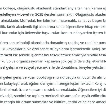
orm College, olağanüstü akademik standartlarıyla tanınan, karma eğ
i hedefleyen A-Level ve GCSE dersleri sunmaktır. Olağanüstü akadem
er almaktadır. Müfredat, fen bilimleri, matematik, sanat ve beşeri b
lilik, farklı akademik ilgi alanlarına sahip öğrencilere hitap etmekt
jli kurumlar için üniversite başvuruları konusunda yardım içeren k
iren son teknoloji olanaklarla donatılmış çağdaş ve canlı bir atm
i BT kaynaklarını ve özel sanat stüdyolarını içermektedir. Kolej, h
eraktif bir şekilde işlenmesini teşvik etmek amacıyla sınıflar tas
i kulüp ve organizasyonları kapsayan çok çeşitli ders dışı etkinlik
isel gelişim ve sosyal yeteneklerle de donatılmış bireyler yetişti
n gelen geniş ve kozmopolit öğrenci nüfusuyla ünlüdür. Bu atmosfe
nı kolaylaştırarak eğitim deneyimini zenginleştirmektedir. Kolej, ul
dahil olmak üzere kapsamlı destek sunmaktadır. Öğrencilere iyi d
işli, samimi ve toplum merkezli bir atmosfer teşvik edilmektedi
 zengin bir ortam sunmakta ve kültürel, tarihi ve eğlence amaçlı e