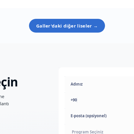
Galler
'daki diğer liseler →
çin
ime
+90
lantı
E-posta (opsiyonel)