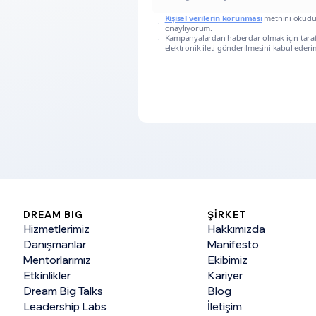
Kişisel verilerin korunması
metnini okud
onaylıyorum.
Kampanyalardan haberdar olmak için tara
elektronik ileti gönderilmesini kabul ederi
DREAM BIG
ŞİRKET
Hizmetlerimiz
Hakkımızda
Danışmanlar
Manifesto
Mentorlarımız
Ekibimiz
Etkinlikler
Kariyer
Dream Big Talks
Blog
Leadership Labs
İletişim