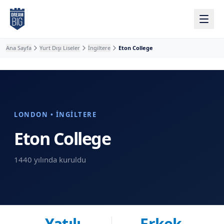
Ana içeriğe atla
Ana Sayfa
Yurt Dışı Liseler
İngiltere
Eton College
LONDON • İNGILTERE
Eton College
1440
yılında kuruldu
Yatılı
Erkek