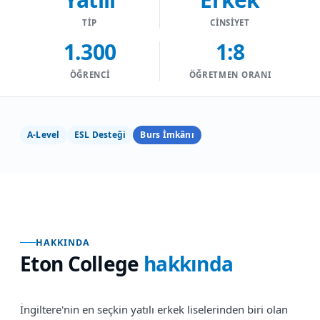
TIP
CINSIYET
1.300
1:8
ÖĞRENCI
ÖĞRETMEN ORANI
A-Level
ESL Desteği
Burs İmkânı
HAKKINDA
Eton College
hakkında
İngiltere'nin en seçkin yatılı erkek liselerinden biri olan