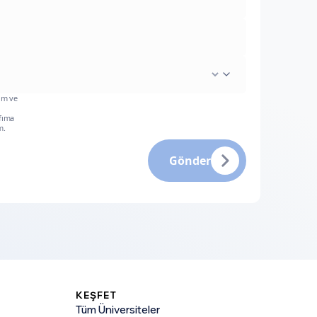
um ve
fıma
m.
Gönder
KEŞFET
Tüm Üniversiteler