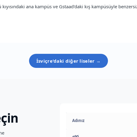
Gölü kıyısındaki ana kampüs ve Gstaad'daki kış kampüsüyle benzersiz
İsviçre
'daki diğer liseler →
çin
ime
+90