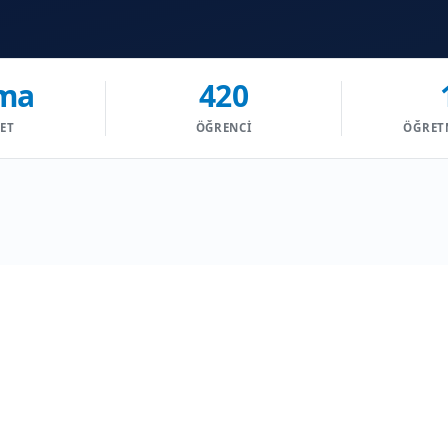
ma
420
YET
ÖĞRENCI
ÖĞRET