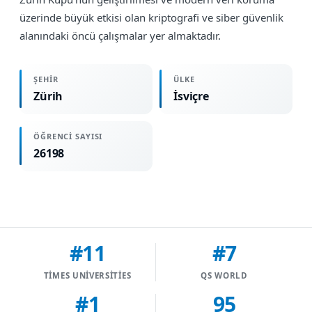
üzerinde büyük etkisi olan kriptografi ve siber güvenlik
alanındaki öncü çalışmalar yer almaktadır.
ŞEHIR
ÜLKE
Zürih
İsviçre
ÖĞRENCI SAYISI
26198
#11
#7
TIMES UNIVERSITIES
QS WORLD
#1
95