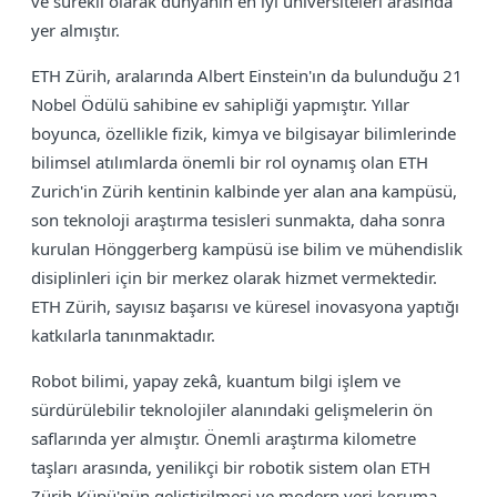
ve sürekli olarak dünyanın en iyi üniversiteleri arasında
yer almıştır.
ETH Zürih, aralarında Albert Einstein'ın da bulunduğu 21
Nobel Ödülü sahibine ev sahipliği yapmıştır. Yıllar
boyunca, özellikle fizik, kimya ve bilgisayar bilimlerinde
bilimsel atılımlarda önemli bir rol oynamış olan ETH
Zurich'in Zürih kentinin kalbinde yer alan ana kampüsü,
son teknoloji araştırma tesisleri sunmakta, daha sonra
kurulan Hönggerberg kampüsü ise bilim ve mühendislik
disiplinleri için bir merkez olarak hizmet vermektedir.
ETH Zürih, sayısız başarısı ve küresel inovasyona yaptığı
katkılarla tanınmaktadır.
Robot bilimi, yapay zekâ, kuantum bilgi işlem ve
sürdürülebilir teknolojiler alanındaki gelişmelerin ön
saflarında yer almıştır. Önemli araştırma kilometre
taşları arasında, yenilikçi bir robotik sistem olan ETH
Zürih Küpü'nün geliştirilmesi ve modern veri koruma