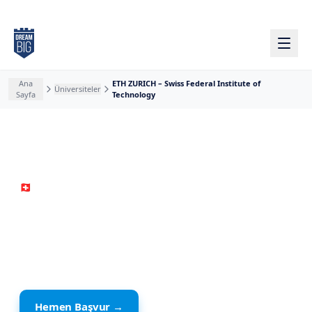
Ana içeriğe atla
Ana
ETH ZURICH – Swiss Federal Institute of
Üniversiteler
Sayfa
Technology
🇨🇭
İsviçre
· Zürih
ETH ZURICH – Swiss
Federal Institute of
Technology
Hemen Başvur →