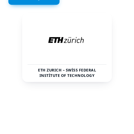
ETH ZURICH – SWISS FEDERAL
INSTITUTE OF TECHNOLOGY
İsviçre
Zürih
ÜLKE
ŞEHIR
26198
—