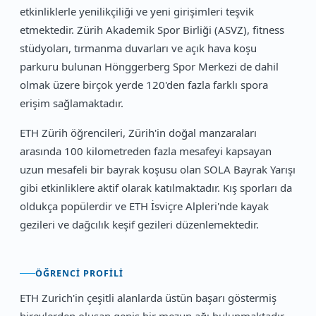
etkinliklerle yenilikçiliği ve yeni girişimleri teşvik
etmektedir. Zürih Akademik Spor Birliği (ASVZ), fitness
stüdyoları, tırmanma duvarları ve açık hava koşu
parkuru bulunan Hönggerberg Spor Merkezi de dahil
olmak üzere birçok yerde 120'den fazla farklı spora
erişim sağlamaktadır.
ETH Zürih öğrencileri, Zürih'in doğal manzaraları
arasında 100 kilometreden fazla mesafeyi kapsayan
uzun mesafeli bir bayrak koşusu olan SOLA Bayrak Yarışı
gibi etkinliklere aktif olarak katılmaktadır. Kış sporları da
oldukça popülerdir ve ETH İsviçre Alpleri'nde kayak
gezileri ve dağcılık keşif gezileri düzenlemektedir.
ÖĞRENCI PROFILI
ETH Zurich'in çeşitli alanlarda üstün başarı göstermiş
bireylerden oluşan geniş bir mezun ağı bulunmaktadır.