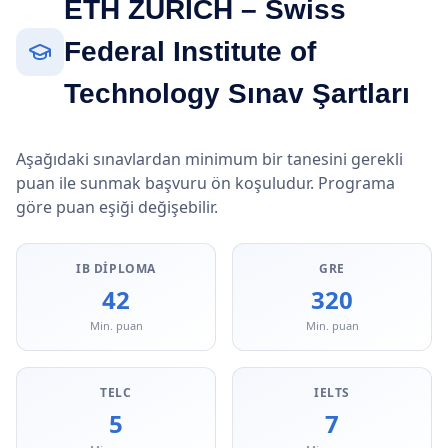
ETH ZURICH – Swiss
Federal Institute of
Technology Sınav Şartları
Aşağıdaki sınavlardan minimum bir tanesini gerekli
puan ile sunmak başvuru ön koşuludur. Programa
göre puan eşiği değişebilir.
IB DIPLOMA
GRE
42
320
Min. puan
Min. puan
TELC
IELTS
5
7