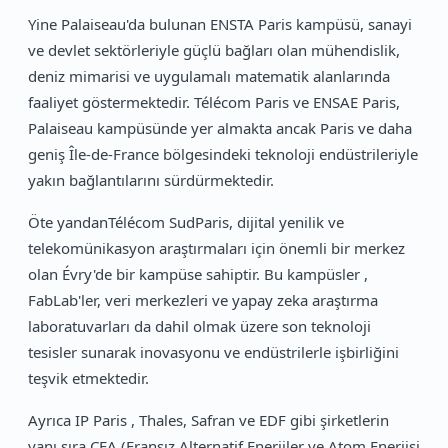
Yine Palaiseau'da bulunan ENSTA Paris kampüsü, sanayi
ve devlet sektörleriyle güçlü bağları olan mühendislik,
deniz mimarisi ve uygulamalı matematik alanlarında
faaliyet göstermektedir. Télécom Paris ve ENSAE Paris,
Palaiseau kampüsünde yer almakta ancak Paris ve daha
geniş Île-de-France bölgesindeki teknoloji endüstrileriyle
yakın bağlantılarını sürdürmektedir.
Öte yandanTélécom SudParis, dijital yenilik ve
telekomünikasyon araştırmaları için önemli bir merkez
olan Évry'de bir kampüse sahiptir. Bu kampüsler ,
FabLab'ler, veri merkezleri ve yapay zeka araştırma
laboratuvarları da dahil olmak üzere son teknoloji
tesisler sunarak inovasyonu ve endüstrilerle işbirliğini
teşvik etmektedir.
Ayrıca IP Paris , Thales, Safran ve EDF gibi şirketlerin
yanı sıra CEA (Fransız Alternatif Enerjiler ve Atom Enerjisi