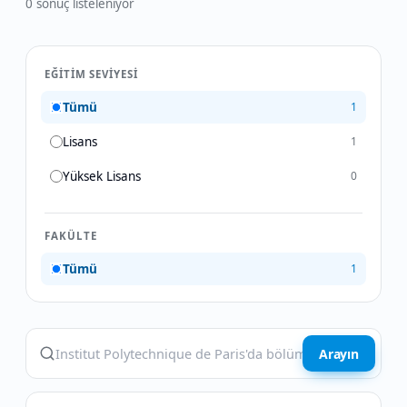
0
sonuç listeleniyor
EĞITIM SEVIYESI
Tümü
1
Lisans
1
Yüksek Lisans
0
FAKÜLTE
Tümü
1
Arayın