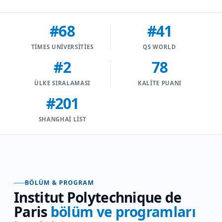
#68
#41
TIMES UNIVERSITIES
QS WORLD
#2
78
ÜLKE SIRALAMASI
KALITE PUANI
#201
SHANGHAI LIST
BÖLÜM & PROGRAM
Institut Polytechnique de
Paris
bölüm ve programları