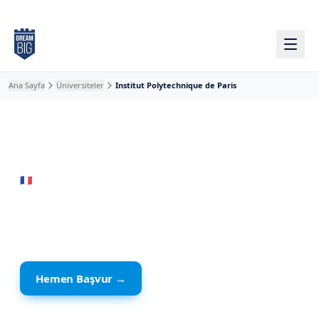
Ana içeriğe atla
Ana Sayfa
Üniversiteler
Institut Polytechnique de Paris
🇫🇷
Fransa
· Palaiseau
Institut Polytechnique de
Paris
Hemen Başvur →