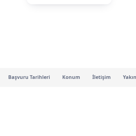
Özel
STATÜ
Başvuru Tarihleri
Konum
İletişim
Yakı