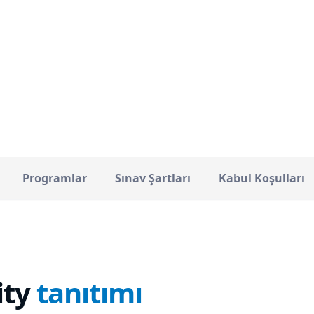
Seul
33000
ŞEHIR
TOPLAM ÖĞRENCI
Programlar
Sınav Şartları
Kabul Koşulları
ity
tanıtımı