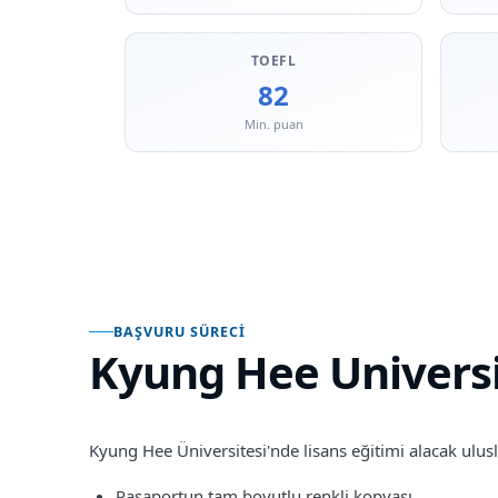
TOEFL
82
Min. puan
BAŞVURU SÜRECI
Kyung Hee Univers
Kyung Hee Üniversitesi'nde lisans eğitimi alacak ulusla
Pasaportun tam boyutlu renkli kopyası