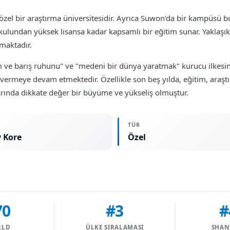
özel bir araştırma üniversitesidir. Ayrıca Suwon'da bir kampüsü b
kulundan yüksek lisansa kadar kapsamlı bir eğitim sunar. Yaklaşı
amaktadır.
e barış ruhunu" ve "medeni bir dünya yaratmak" kurucu ilkesini ta
ermeye devam etmektedir. Özellikle son beş yılda, eğitim, araşt
arında dikkate değer bir büyüme ve yükseliş olmuştur.
TÜR
 Kore
Özel
70
#3
#
RLD
ÜLKE SIRALAMASI
SHAN