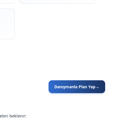
Danışmanla Plan Yap
→
leri beklenir: