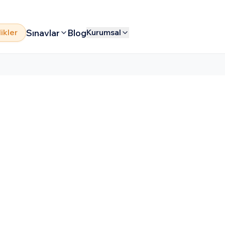
Sınavlar
Blog
likler
Kurumsal
versity