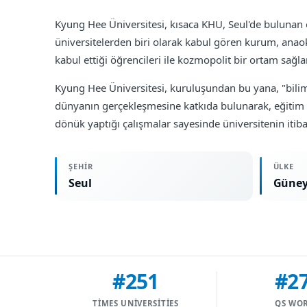
Kyung Hee Üniversitesi, kısaca KHU, Seul'de bulunan 
üniversitelerden biri olarak kabul gören kurum, anao
kabul ettiği öğrencileri ile kozmopolit bir ortam sağl
Kyung Hee Üniversitesi, kuruluşundan bu yana, "bilim v
dünyanın gerçekleşmesine katkıda bulunarak, eğitim v
dönük yaptığı çalışmalar sayesinde üniversitenin itib
ŞEHIR
ÜLKE
Seul
Güney
#251
#2
TIMES UNIVERSITIES
QS WO