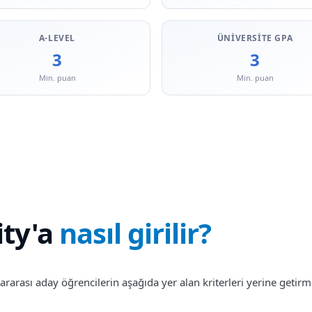
A-LEVEL
ÜNIVERSITE GPA
3
3
Min. puan
Min. puan
ity
'a
nasıl girilir?
rarası aday öğrencilerin aşağıda yer alan kriterleri yerine getirme