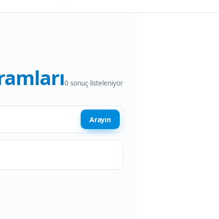
ramları
0
sonuç listeleniyor
Arayın