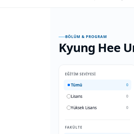
BÖLÜM & PROGRAM
Kyung Hee Un
EĞITIM SEVIYESI
Tümü
0
Lisans
0
Yüksek Lisans
0
FAKÜLTE