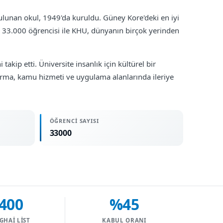
ulunan okul, 1949'da kuruldu. Güney Kore'deki en iyi
k 33.000 öğrencisi ile KHU, dünyanın birçok yerinden
kip etti. Üniversite insanlık için kültürel bir
ırma, kamu hizmeti ve uygulama alanlarında ileriye
ÖĞRENCI SAYISI
33000
400
%45
GHAI LIST
KABUL ORANI