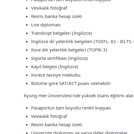
Vesikalık fotoğraf
Resmi banka hesap özeti
Lise diploması
Transkript belgeleri (İngilizce)
İngilizce dil yeterlilik belgeleri (TOEFL: 82 - IELTS: 
Kore dili yeterlilik belgeleri (TOPIK 3)
Sigorta sertifikası (İngilizce)
Kayıt belgesi (İngilizce)
Korece tavsiye mektubu
Bölüme göre SAT/ACT puanı istenebilir
Kyung Hee Üniversitesi'nde yüksek lisans eğitimi alaca
Pasaportun tam boyutlu renkli kopyası
Vesikalık fotoğraf
Resmi banka hesap özeti
Üniversite diploması ve varsa diğer diplomalar