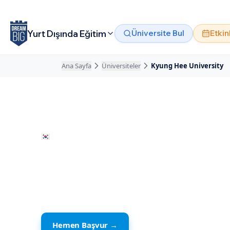
Ana içeriğe atla
Yurt Dışında Eğitim
Üniversite Bul
Etkin
Ana Sayfa
Üniversiteler
Kyung Hee University
🇰🇷
Güney Kore
· Seul
Kyung Hee Uni
Özel Okul
Hemen Başvur →