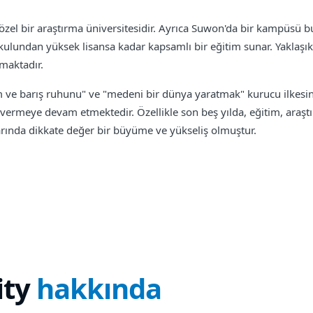
özel bir araştırma üniversitesidir. Ayrıca Suwon'da bir kampüsü b
kulundan yüksek lisansa kadar kapsamlı bir eğitim sunar. Yaklaşı
amaktadır.
e barış ruhunu" ve "medeni bir dünya yaratmak" kurucu ilkesini ta
ermeye devam etmektedir. Özellikle son beş yılda, eğitim, araşt
arında dikkate değer bir büyüme ve yükseliş olmuştur.
ity
hakkında