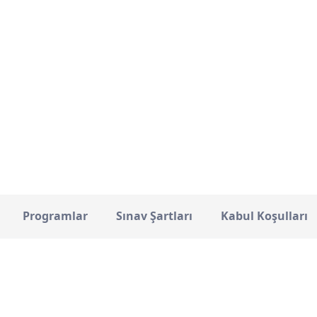
Warsaw
5500
ŞEHIR
TOPLAM ÖĞRENCI
Programlar
Sınav Şartları
Kabul Koşulları