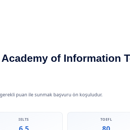
 Academy of Information 
 gerekli puan ile sunmak başvuru ön koşuludur.
IELTS
TOEFL
6.5
80