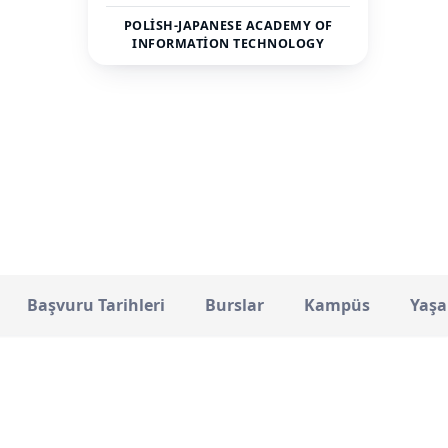
POLISH-JAPANESE ACADEMY OF
INFORMATION TECHNOLOGY
Özel
STATÜ
Başvuru Tarihleri
Burslar
Kampüs
Yaşa