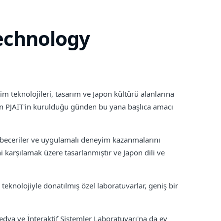
echnology
m teknolojileri, tasarım ve Japon kültürü alanlarına
an PJAIT'in kurulduğu günden bu yana başlıca amacı
k beceriler ve uygulamalı deneyim kazanmalarını
i karşılamak üzere tasarlanmıştır ve Japon dili ve
teknolojiyle donatılmış özel laboratuvarlar, geniş bir
edya ve İnteraktif Sistemler Laboratuvarı'na da ev