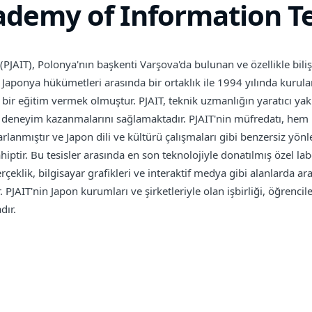
ademy of Information T
AIT), Polonya'nın başkenti Varşova'da bulunan ve özellikle bilişi
aponya hükümetleri arasında bir ortaklık ile 1994 yılında kurul
teli bir eğitim vermek olmuştur. PJAIT, teknik uzmanlığın yaratıcı 
ı deneyim kazanmalarını sağlamaktadır. PJAIT'nin müfredatı, hem L
sarlanmıştır ve Japon dili ve kültürü çalışmaları gibi benzersiz yö
ptir. Bu tesisler arasında en son teknolojiyle donatılmış özel lab
rçeklik, bilgisayar grafikleri ve interaktif medya gibi alanlarda 
PJAIT'nin Japon kurumları ve şirketleriyle olan işbirliği, öğrencile
dır.