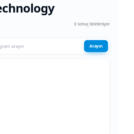
echnology
0
sonuç listeleniyor
Arayın