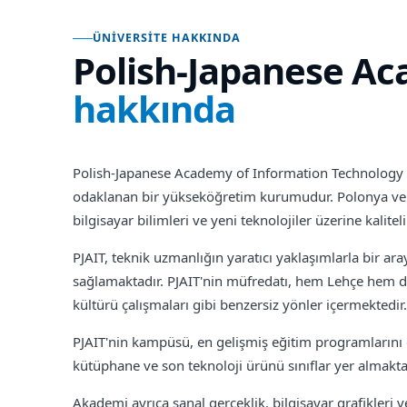
ÜNIVERSITE HAKKINDA
Polish-Japanese Ac
hakkında
Polish-Japanese Academy of Information Technology (PJ
odaklanan bir yükseköğretim kurumudur. Polonya ve J
bilgisayar bilimleri ve yeni teknolojiler üzerine kalite
PJAIT, teknik uzmanlığın yaratıcı yaklaşımlarla bir a
sağlamaktadır. PJAIT'nin müfredatı, hem Lehçe hem de İ
kültürü çalışmaları gibi benzersiz yönler içermektedir.
PJAIT'nin kampüsü, en gelişmiş eğitim programlarını de
kütüphane ve son teknoloji ürünü sınıflar yer almakta
Akademi ayrıca sanal gerçeklik, bilgisayar grafikleri