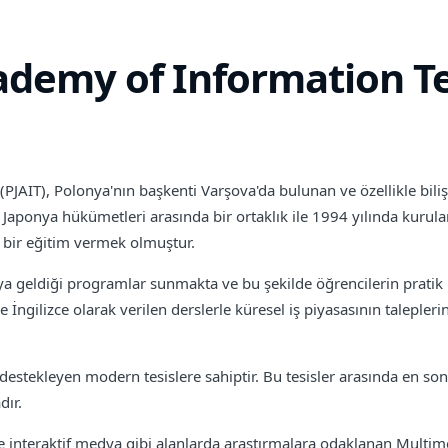
ademy of Information T
AIT), Polonya'nın başkenti Varşova'da bulunan ve özellikle bilişi
aponya hükümetleri arasında bir ortaklık ile 1994 yılında kurul
li bir eğitim vermek olmuştur.
raya geldiği programlar sunmakta ve bu şekilde öğrencilerin prati
ngilizce olarak verilen derslerle küresel iş piyasasının taleplerin
stekleyen modern tesislere sahiptir. Bu tesisler arasında en son 
dır.
 ve interaktif medya gibi alanlarda araştırmalara odaklanan Multim