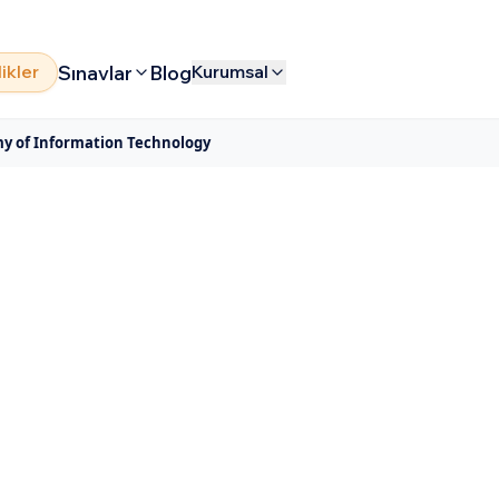
Sınavlar
Blog
likler
Kurumsal
y of Information Technology
e Academy of
echnology