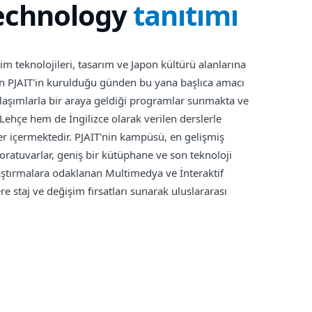
echnology
tanıtımı
m teknolojileri, tasarım ve Japon kültürü alanlarına
an PJAIT'in kurulduğu günden bu yana başlıca amacı
yaklaşımlarla bir araya geldiği programlar sunmakta ve
ehçe hem de İngilizce olarak verilen derslerle
nler içermektedir. PJAIT'nin kampüsü, en gelişmiş
oratuvarlar, geniş bir kütüphane ve son teknoloji
araştırmalara odaklanan Multimedya ve İnteraktif
re staj ve değişim fırsatları sunarak uluslararası