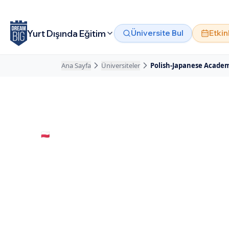
Ana içeriğe atla
Yurt Dışında Eğitim
Üniversite Bul
Etkin
Ana Sayfa
Üniversiteler
Polish-Japanese Academ
🇵🇱
Polonya
· Warsaw
Polish-Japanes
Information T
Özel Okul