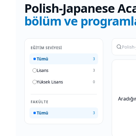
Polish-Japanese Ac
bölüm ve programl
EĞITIM SEVIYESI
Tümü
3
Lisans
3
Yüksek Lisans
0
Aradığı
FAKÜLTE
Tümü
3