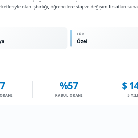
ketleriyle olan işbirliği, öğrencilere staj ve değişim fırsatları su
TÜR
ya
Özel
7
%57
$ 1
 ORANI
KABUL ORANI
5 YIL