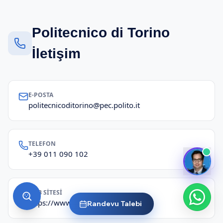
Politecnico di Torino
İletişim
E-POSTA
politecnicoditorino@pec.polito.it
TELEFON
+39 011 090 102
WEB SITESI
https://www.polito.it/
Randevu Talebi