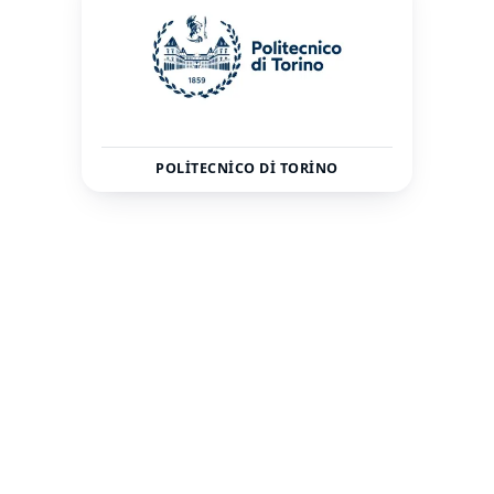
POLITECNICO DI TORINO
İtalya
Torino
ÜLKE
ŞEHIR
37000
—
TOPLAM ÖĞRENCI
STATÜ