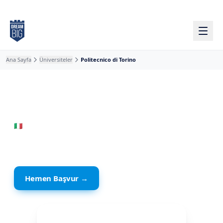
Ana içeriğe atla
Ana Sayfa
Üniversiteler
Politecnico di Torino
🇮🇹
İtalya
· Torino
Politecnico di Torino
Hemen Başvur →