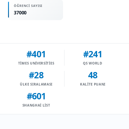
ÖĞRENCI SAYISI
37000
#401
#241
TIMES UNIVERSITIES
QS WORLD
#28
48
ÜLKE SIRALAMASI
KALITE PUANI
#601
SHANGHAI LIST