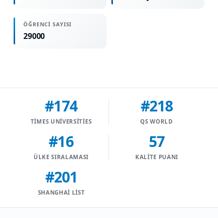
ÖĞRENCI SAYISI
29000
#174
#218
TIMES UNIVERSITIES
QS WORLD
#16
57
ÜLKE SIRALAMASI
KALITE PUANI
#201
SHANGHAI LIST