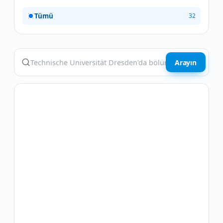
Tümü
32
Arayın