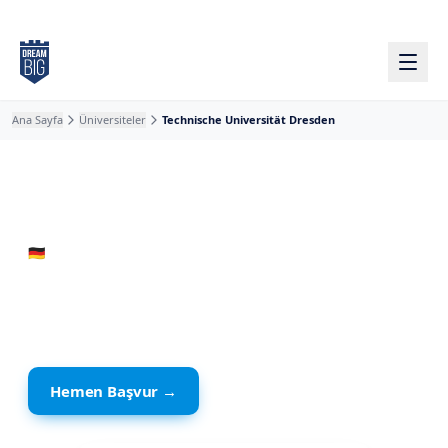
Ana içeriğe atla
Ana Sayfa
Üniversiteler
Technische Universität Dresden
🇩🇪
Almanya
· Dresden
Technische Universität
Dresden
Hemen Başvur →