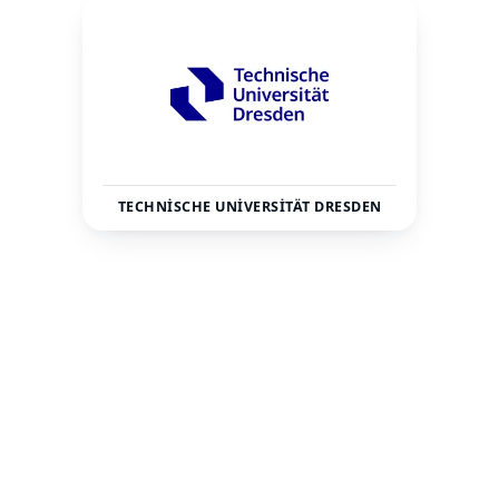
TECHNISCHE UNIVERSITÄT DRESDEN
Almanya
Dresden
ÜLKE
ŞEHIR
29000
—
TOPLAM ÖĞRENCI
STATÜ