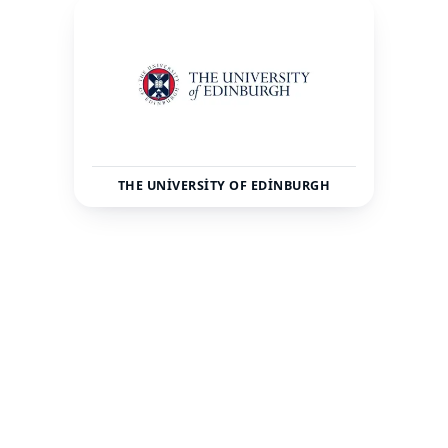
THE UNIVERSITY OF EDINBURGH
İskoçya
Edinburgh
ÜLKE
ŞEHIR
49500
—
TOPLAM ÖĞRENCI
STATÜ