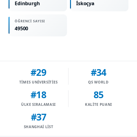
Edinburgh
İskoçya
ÖĞRENCI SAYISI
49500
#29
#34
TIMES UNIVERSITIES
QS WORLD
#18
85
ÜLKE SIRALAMASI
KALITE PUANI
#37
SHANGHAI LIST