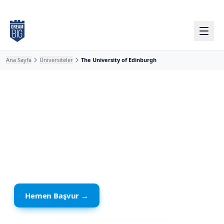
Ana içeriğe atla
Ana Sayfa
Üniversiteler
The University of Edinburgh
İskoçya
· Edinburgh
The University of
Edinburgh
Hemen Başvur →