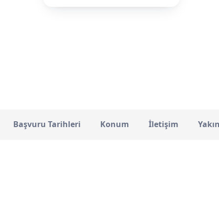
—
STATÜ
Başvuru Tarihleri
Konum
İletişim
Yakı