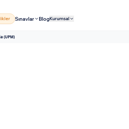
Sınavlar
Blog
likler
Kurumsal
ia (UPM)
ra Malaysia (UPM)