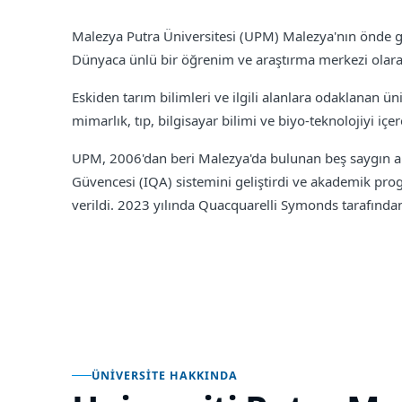
Malezya Putra Üniversitesi (UPM) Malezya'nın önde gel
Dünyaca ünlü bir öğrenim ve araştırma merkezi olarak
Eskiden tarım bilimleri ve ilgili alanlara odaklanan üni
mimarlık, tıp, bilgisayar bilimi ve biyo-teknolojiyi iç
UPM, 2006'dan beri Malezya'da bulunan beş saygın araş
Güvencesi (IQA) sistemini geliştirdi ve akademik pro
verildi. 2023 yılında Quacquarelli Symonds tarafından 
ÜNIVERSITE HAKKINDA