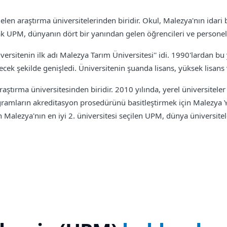
en araştırma üniversitelerinden biridir. Okul, Malezya'nın idari 
 UPM, dünyanın dört bir yanından gelen öğrencileri ve personeli 
versitenin ilk adı Malezya Tarım Üniversitesi'' idi. 1990'lardan bu y
erecek şekilde genişledi. Üniversitenin şuanda lisans, yüksek lisa
tırma üniversitesinden biridir. 2010 yılında, yerel üniversiteler 
gramların akreditasyon prosedürünü basitleştirmek için Malezya Y
Malezya'nın en iyi 2. üniversitesi seçilen UPM, dünya üniversitele