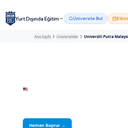
Ana içeriğe atla
Yurt Dışında Eğitim
Üniversite Bul
Etkin
Ana Sayfa
Üniversiteler
Universiti Putra Malays
🇲🇾
Malezya
· Selangor
Universiti Put
Hemen Başvur →