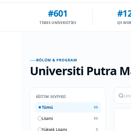
#601
#1
TIMES UNIVERSITIES
QS WO
BÖLÜM & PROGRAM
Universiti Putra 
EĞITIM SEVIYESI
Tümü
66
Lisans
66
Yüksek Lisans
0