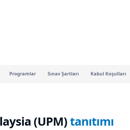
Selangor
25399
ŞEHIR
TOPLAM ÖĞRENCI
Programlar
Sınav Şartları
Kabul Koşulları
laysia (UPM)
tanıtımı