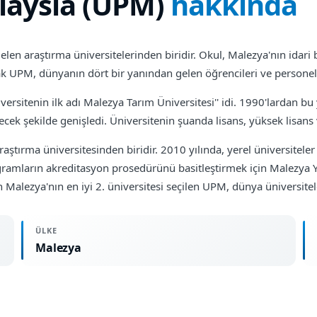
laysia (UPM)
hakkında
en araştırma üniversitelerinden biridir. Okul, Malezya'nın idari 
 UPM, dünyanın dört bir yanından gelen öğrencileri ve personeli 
versitenin ilk adı Malezya Tarım Üniversitesi'' idi. 1990'lardan bu y
erecek şekilde genişledi. Üniversitenin şuanda lisans, yüksek lisan
tırma üniversitesinden biridir. 2010 yılında, yerel üniversiteler 
gramların akreditasyon prosedürünü basitleştirmek için Malezya Y
Malezya'nın en iyi 2. üniversitesi seçilen UPM, dünya üniversitele
ÜLKE
Malezya