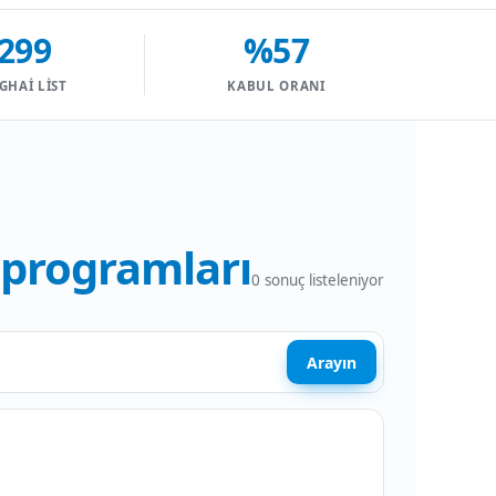
299
%57
GHAI LIST
KABUL ORANI
programları
0
sonuç listeleniyor
Arayın