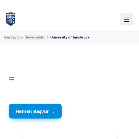
Ana içeriğe atla
Ana Sayfa
Üniversiteler
University of Innsbruck
🇦🇹
Avusturya
· Innsbruck
University of Innsbruck
Hemen Başvur →