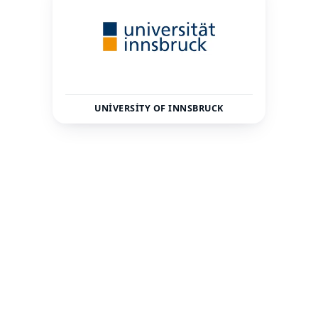
UNIVERSITY OF INNSBRUCK
Avusturya
Innsbruck
ÜLKE
ŞEHIR
28106
—
TOPLAM ÖĞRENCI
STATÜ