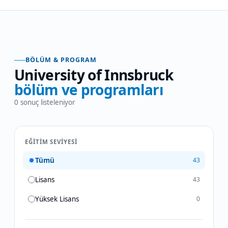
BÖLÜM & PROGRAM
University of Innsbruck
bölüm ve programları
0
sonuç listeleniyor
EĞITIM SEVIYESI
Tümü
43
Lisans
43
Yüksek Lisans
0