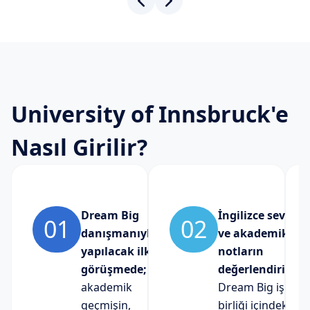
University of Innsbruck'e
Nasıl Girilir?
Dream Big
İngilizce seviyen
01
02
danışmanıyla
ve akademik
yapılacak ilk
notların
görüşmede;
değerlendirilere
akademik
Dream Big iş
geçmişin,
birliği içindeki