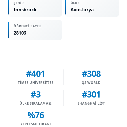
ŞEHIR
ÜLKE
Innsbruck
Avusturya
ÖĞRENCI SAYISI
28106
#401
#308
TIMES UNIVERSITIES
QS WORLD
#3
#301
ÜLKE SIRALAMASI
SHANGHAI LIST
%76
YERLEŞME ORANI