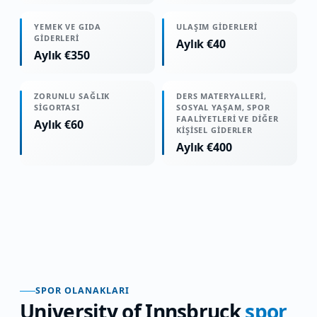
YEMEK VE GIDA
ULAŞIM GIDERLERI
GIDERLERI
Aylık €40
Aylık €350
ZORUNLU SAĞLIK
DERS MATERYALLERI,
SIGORTASI
SOSYAL YAŞAM, SPOR
FAALIYETLERI VE DIĞER
Aylık €60
KIŞISEL GIDERLER
Aylık €400
SPOR OLANAKLARI
University of Innsbruck
spor