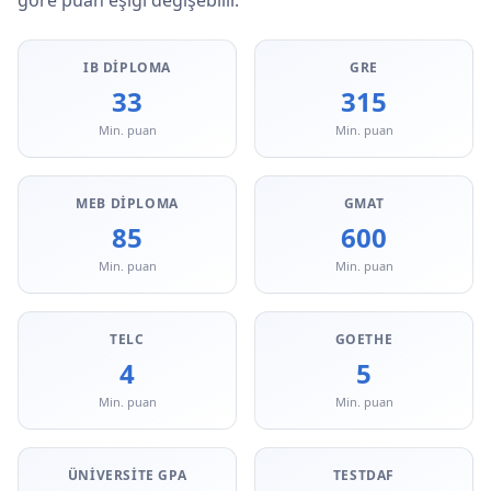
göre puan eşiği değişebilir.
IB DIPLOMA
GRE
33
315
Min. puan
Min. puan
MEB DIPLOMA
GMAT
85
600
Min. puan
Min. puan
TELC
GOETHE
4
5
Min. puan
Min. puan
ÜNIVERSITE GPA
TESTDAF