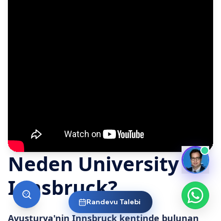
Neden University of
Innsbruck?
Randevu Talebi
Avusturya'nin Innsbruck kentinde bulunan