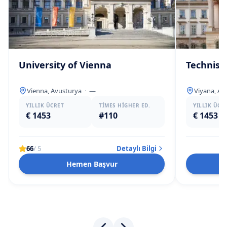
University of Vienna
Technisc
Vienna, Avusturya
·
—
Viyana, Av
YILLIK ÜCRET
TIMES HIGHER ED.
YILLIK ÜCR
€ 1453
#110
€ 1453
66
/ 5
Detaylı Bilgi
Hemen Başvur