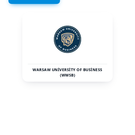
WARSAW UNIVERSITY OF BUSINESS
(WWSB)
Polonya
Warsaw
ÜLKE
ŞEHIR
2825
Özel