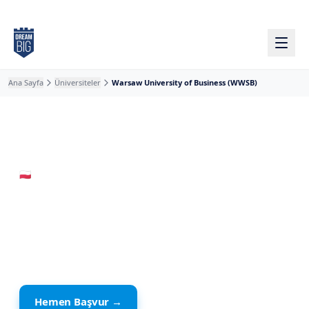
Ana içeriğe atla
Ana Sayfa
Üniversiteler
Warsaw University of Business (WWSB)
🇵🇱
Polonya
· Warsaw
Warsaw University of
Business (WWSB)
Özel Okul
Hemen Başvur →