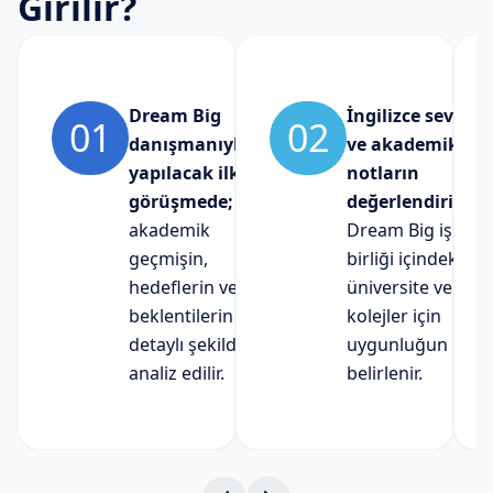
Girilir?
Dream Big
İngilizce seviyen
01
02
danışmanıyla
ve akademik
yapılacak ilk
notların
görüşmede;
değerlendirilere
akademik
Dream Big iş
geçmişin,
birliği içindeki
hedeflerin ve
üniversite ve
beklentilerin
kolejler için
detaylı şekilde
uygunluğun
analiz edilir.
belirlenir.