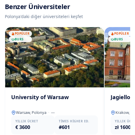
Benzer Üniversiteler
Polonya
'daki diğer üniversiteleri keşfet
POPÜLER
POPÜLER
BURS
BURS
University of Warsaw
Jagiellon
Warsaw, Polonya
·
—
Krakow, P
YILLIK ÜCRET
TIMES HIGHER ED.
YILLIK ÜCR
€ 3600
#601
zł 16000