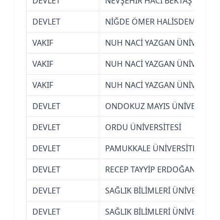
DEVLET
NEVŞEHİR HACI BEKTAŞ VELİ Ü
DEVLET
NİĞDE ÖMER HALİSDEMİR ÜNİ
VAKIF
NUH NACİ YAZGAN ÜNİVERSİTES
VAKIF
NUH NACİ YAZGAN ÜNİVERSİTES
VAKIF
NUH NACİ YAZGAN ÜNİVERSİTES
DEVLET
ONDOKUZ MAYIS ÜNİVERSİTES
DEVLET
ORDU ÜNİVERSİTESİ
DEVLET
PAMUKKALE ÜNİVERSİTESİ (DEN
DEVLET
RECEP TAYYİP ERDOĞAN ÜNİVER
DEVLET
SAĞLIK BİLİMLERİ ÜNİVERSİTES
DEVLET
SAĞLIK BİLİMLERİ ÜNİVERSİTES