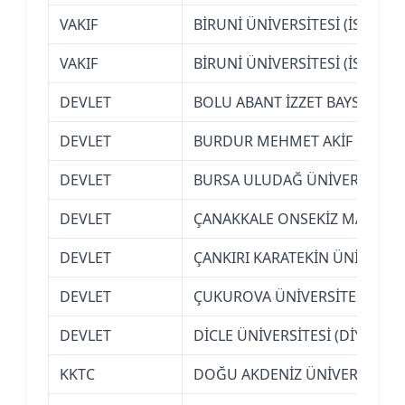
VAKIF
BİRUNİ ÜNİVERSİTESİ (İSTANBU
VAKIF
BİRUNİ ÜNİVERSİTESİ (İSTANBU
DEVLET
BOLU ABANT İZZET BAYSAL ÜNİ
DEVLET
BURDUR MEHMET AKİF ERSOY 
DEVLET
BURSA ULUDAĞ ÜNİVERSİTESİ
DEVLET
ÇANAKKALE ONSEKİZ MART ÜN
DEVLET
ÇANKIRI KARATEKİN ÜNİVERSİT
DEVLET
ÇUKUROVA ÜNİVERSİTESİ (AD
DEVLET
DİCLE ÜNİVERSİTESİ (DİYARBAK
KKTC
DOĞU AKDENİZ ÜNİVERSİTESİ