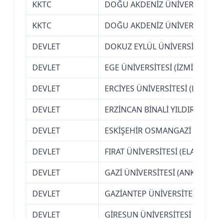
KKTC
DOĞU AKDENİZ ÜNİVERSİTESİ
KKTC
DOĞU AKDENİZ ÜNİVERSİTESİ
DEVLET
DOKUZ EYLÜL ÜNİVERSİTESİ (İ
DEVLET
EGE ÜNİVERSİTESİ (İZMİR)
DEVLET
ERCİYES ÜNİVERSİTESİ (KAYSER
DEVLET
ERZİNCAN BİNALİ YILDIRIM ÜN
DEVLET
ESKİŞEHİR OSMANGAZİ ÜNİVER
DEVLET
FIRAT ÜNİVERSİTESİ (ELAZIĞ)
DEVLET
GAZİ ÜNİVERSİTESİ (ANKARA)
DEVLET
GAZİANTEP ÜNİVERSİTESİ
DEVLET
GİRESUN ÜNİVERSİTESİ