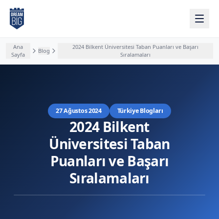
Ana içeriğe atla
Ana
2024 Bilkent Üniversitesi Taban Puanları ve Başarı
Blog
Sayfa
Sıralamaları
27 Ağustos 2024
Türkiye Blogları
2024 Bilkent
Üniversitesi Taban
Puanları ve Başarı
Sıralamaları