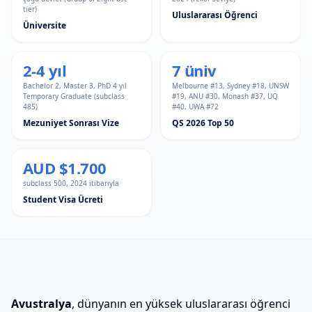
tier)
Uluslararası Öğrenci
Üniversite
2-4 yıl
7 üniv
Bachelor 2, Master 3, PhD 4 yıl
Melbourne #13, Sydney #18, UNSW
Temporary Graduate (subclass
#19, ANU #30, Monash #37, UQ
485)
#40, UWA #72
Mezuniyet Sonrası Vize
QS 2026 Top 50
AUD $1.700
subclass 500, 2024 itibarıyla
Student Visa Ücreti
Avustralya
, dünyanın en yüksek uluslararası öğrenci