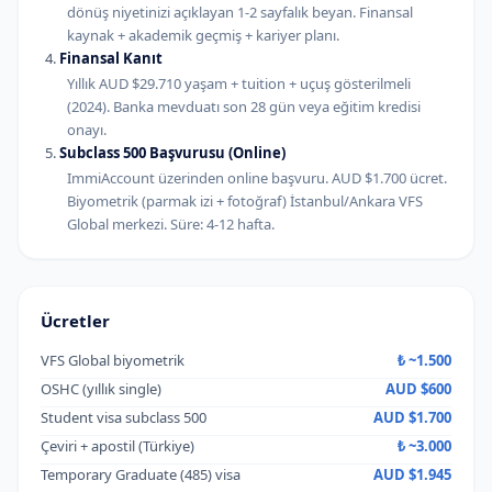
dönüş niyetinizi açıklayan 1-2 sayfalık beyan. Finansal
kaynak + akademik geçmiş + kariyer planı.
Finansal Kanıt
Yıllık AUD $29.710 yaşam + tuition + uçuş gösterilmeli
(2024). Banka mevduatı son 28 gün veya eğitim kredisi
onayı.
Subclass 500 Başvurusu (Online)
ImmiAccount üzerinden online başvuru. AUD $1.700 ücret.
Biyometrik (parmak izi + fotoğraf) İstanbul/Ankara VFS
Global merkezi. Süre: 4-12 hafta.
Ücretler
VFS Global biyometrik
₺ ~1.500
OSHC (yıllık single)
AUD $600
Student visa subclass 500
AUD $1.700
Çeviri + apostil (Türkiye)
₺ ~3.000
Temporary Graduate (485) visa
AUD $1.945