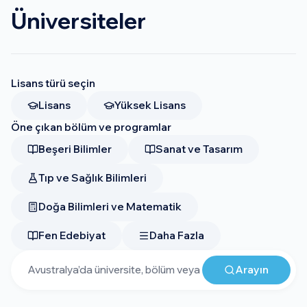
işletme AUD $50-90K. Mart ve Temmuz başlangıçları
Üniversiteler
(yerli iklim ile farklı semester takvimi).
Subclass 500
student visa
AUD $1.700, OSHC sağlık sigortası
zorunlu. Mezuniyet sonrası
Temporary Graduate
(485) visa
2-4 yıl çalışma izni — Bachelor 2 yıl, Master 3
Lisans türü seçin
yıl, PhD 4 yıl. PR (Permanent Residency) yolu açık —
Adelaide/Perth gibi regional şehirlerde puan bonusu.
Lisans
Yüksek Lisans
Öne çıkan bölüm ve programlar
Beşeri Bilimler
Sanat ve Tasarım
Tıp ve Sağlık Bilimleri
Doğa Bilimleri ve Matematik
Fen Edebiyat
Daha Fazla
Arayın