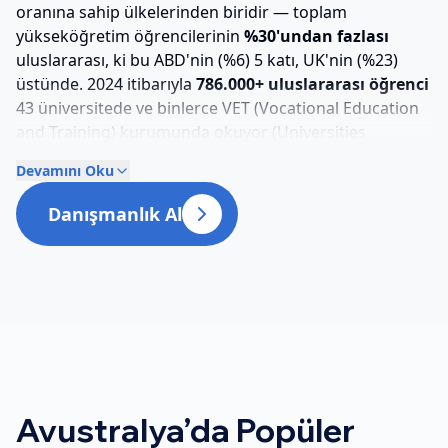
oranına sahip ülkelerinden biridir — toplam
yükseköğretim öğrencilerinin
%30'undan fazlası
uluslararası, ki bu ABD'nin (%6) 5 katı, UK'nin (%23)
üstünde. 2024 itibarıyla
786.000+ uluslararası öğrenci
43 üniversitede ve binlerce VET (Vocational Education
and Training) kurumunda okuyor (Universities
Australia + Department of Education).
Devamını Oku
QS 2026 Top 50
sıralamasında
7 Avustralya
Danışmanlık Al
üniversitesi
: Melbourne #13, Sydney #18, UNSW #19,
ANU #30, Monash #37, Queensland #40, UWA #72. Bu,
kıta nüfusu (26 milyon) düşünüldüğünde inanılmaz bir
konsantrasyon.
Group of Eight (Go8)
— Avustralya'nın
Ivy League eşdeğeri — 8 araştırma üniversitesinden
oluşur ve uluslararası kabulün %60'ını alır.
Türk öğrenciler için
2026-27 cycle
: lisans için Türk lisesi
diploması
doğrudan kabul
edilir (Year 12 eşdeğer).
Avustralya
’da Popüler
Ortalama tuition AUD $35-45K/yıl, mühendislik + tıp +