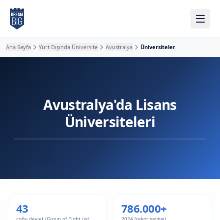
Ana içeriğe atla
Ana Sayfa
Yurt Dışında Üniversite
Avustralya
Üniversiteler
Avustralya'da Lisans
Üniversiteleri
43
786.000+
çoğu devlet (Group of Eight üst
2024 (rekor seviye)