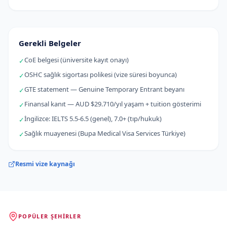
Gerekli Belgeler
CoE belgesi (üniversite kayıt onayı)
✓
OSHC sağlık sigortası polikesi (vize süresi boyunca)
✓
GTE statement — Genuine Temporary Entrant beyanı
✓
Finansal kanıt — AUD $29.710/yıl yaşam + tuition gösterimi
✓
İngilizce: IELTS 5.5-6.5 (genel), 7.0+ (tıp/hukuk)
✓
Sağlık muayenesi (Bupa Medical Visa Services Türkiye)
✓
Resmi vize kaynağı
POPÜLER ŞEHIRLER