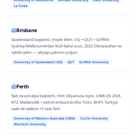
University of Melbourne
Monash University
RMIT University
La Trobe
Brisbane
Queensland başkenti, tropik iklim. UQ + QUT + Griffith.
Sydney/Melbourne'dan %20 daha ucuz. 2032 Olimpiyatları ev
sahibi şehir — altyapı yatırımı yoğun.
University of Queensland (UQ)
QUT
Griffith University
Perth
Batı Avustralya başkenti, Hint Okyanusu kıyısı. UWA QS 2026
#72. Madencilik + petrol endüstrisi (Rio Tinto, BHP). Türkiye
saati ile sadece +5 saat fark.
University of Western Australia (UWA)
Curtin University
Murdoch University