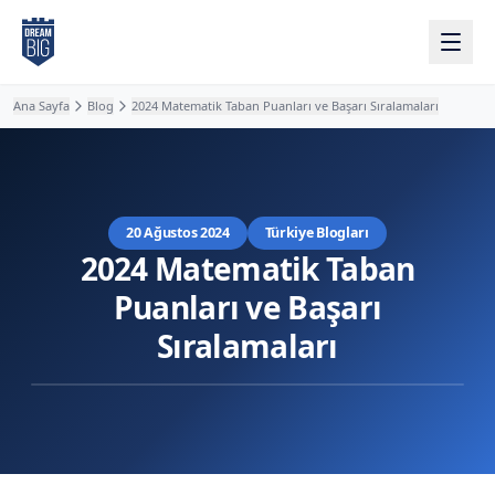
Ana içeriğe atla
Ana Sayfa
Blog
2024 Matematik Taban Puanları ve Başarı Sıralamaları
20 Ağustos 2024
Türkiye Blogları
2024 Matematik Taban
Puanları ve Başarı
Sıralamaları