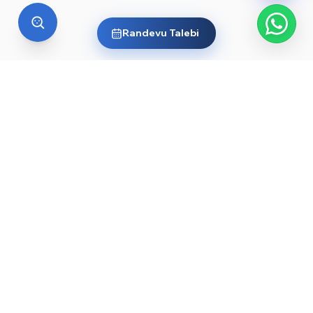
Randevu Talebi
YURT DIŞI EĞITIM
Yurt dışında üniversite okumak
ister misin?
Ülkelere ve dünyanın önde gelen üniversitelerine göz
at, sana en uygun yolu keşfet. Başlamak için işte
rehberler ve öne çıkan üniversiteler:
YKS sonrası yurt dışında üniversite okumak — 2026
→
rehberi