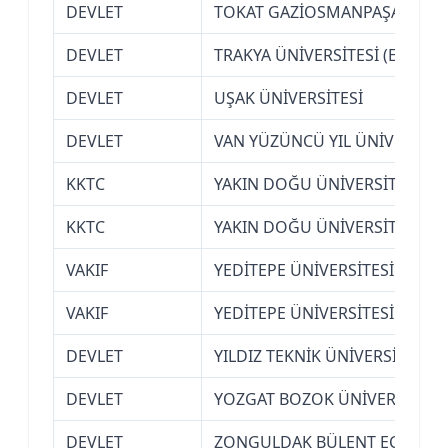
DEVLET
TOKAT GAZİOSMANPAŞA ÜNİVE
DEVLET
TRAKYA ÜNİVERSİTESİ (EDİRNE
DEVLET
UŞAK ÜNİVERSİTESİ
DEVLET
VAN YÜZÜNCÜ YIL ÜNİVERSİTE
KKTC
YAKIN DOĞU ÜNİVERSİTESİ (K
KKTC
YAKIN DOĞU ÜNİVERSİTESİ (K
VAKIF
YEDİTEPE ÜNİVERSİTESİ (İSTA
VAKIF
YEDİTEPE ÜNİVERSİTESİ (İSTA
DEVLET
YILDIZ TEKNİK ÜNİVERSİTESİ (
DEVLET
YOZGAT BOZOK ÜNİVERSİTESİ
DEVLET
ZONGULDAK BÜLENT ECEVİT Ü