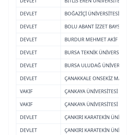
DEVLET
BİTLİS EREN ÜNİVERSİTESİ
DEVLET
BOĞAZİÇİ ÜNİVERSİTESİ (İSTA
DEVLET
BOLU ABANT İZZET BAYSAL ÜNİ
DEVLET
BURDUR MEHMET AKİF ERSOY 
DEVLET
BURSA TEKNİK ÜNİVERSİTESİ
DEVLET
BURSA ULUDAĞ ÜNİVERSİTESİ
DEVLET
ÇANAKKALE ONSEKİZ MART ÜN
VAKIF
ÇANKAYA ÜNİVERSİTESİ (ANKA
VAKIF
ÇANKAYA ÜNİVERSİTESİ (ANKA
DEVLET
ÇANKIRI KARATEKİN ÜNİVERSİT
DEVLET
ÇANKIRI KARATEKİN ÜNİVERSİT