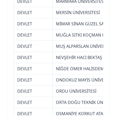
DEVLET
MARMARA ÜNİVERSİTESİ (İSTA
DEVLET
MERSİN ÜNİVERSİTESİ
DEVLET
MİMAR SİNAN GÜZEL SANATLAR
DEVLET
MUĞLA SITKI KOÇMAN ÜNİVER
DEVLET
MUŞ ALPARSLAN ÜNİVERSİTESİ
DEVLET
NEVŞEHİR HACI BEKTAŞ VELİ Ü
DEVLET
NİĞDE ÖMER HALİSDEMİR ÜNİ
DEVLET
ONDOKUZ MAYIS ÜNİVERSİTES
DEVLET
ORDU ÜNİVERSİTESİ
DEVLET
ORTA DOĞU TEKNİK ÜNİVERSİT
DEVLET
OSMANİYE KORKUT ATA ÜNİVE