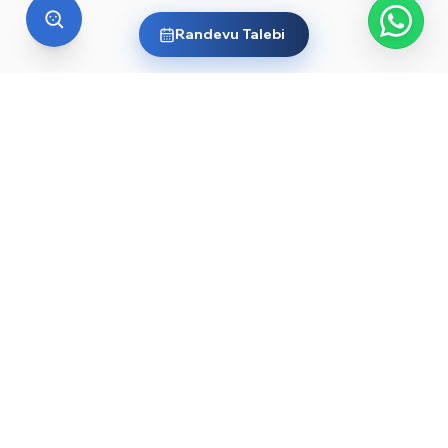
Randevu Talebi
YURT DIŞI EĞITIM
Yurt dışında üniversite okumak
ister misin?
Ülkelere ve dünyanın önde gelen üniversitelerine göz
at, sana en uygun yolu keşfet. Başlamak için işte
rehberler ve öne çıkan üniversiteler:
YKS sonrası yurt dışında üniversite okumak — 2026
→
rehberi
Düşük YKS puanıyla yurt dışında üniversite okunur
→