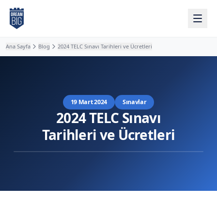
Ana içeriğe atla
Ana Sayfa
Blog
2024 TELC Sınavı Tarihleri ve Ücretleri
19 Mart 2024
Sınavlar
2024 TELC Sınavı
Tarihleri ve Ücretleri