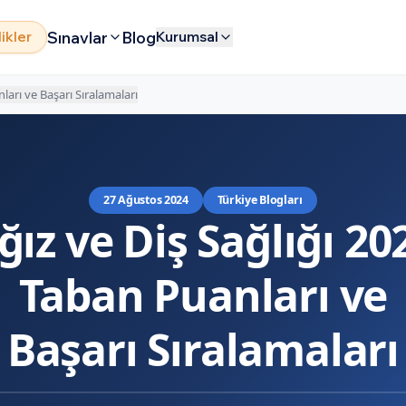
Sınavlar
Blog
likler
Kurumsal
ları ve Başarı Sıralamaları
27 Ağustos 2024
Türkiye Blogları
ğız ve Diş Sağlığı 20
Taban Puanları ve
Başarı Sıralamaları