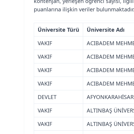
kontenjan, yerleşen öğrenci sayısı, ilg
puanlarına ilişkin veriler bulunmaktadır
Üniversite Türü
Üniversite Adı
VAKIF
ACIBADEM MEHMET
VAKIF
ACIBADEM MEHMET
VAKIF
ACIBADEM MEHMET
VAKIF
ACIBADEM MEHMET
DEVLET
AFYONKARAHİSAR 
VAKIF
ALTINBAŞ ÜNİVERS
VAKIF
ALTINBAŞ ÜNİVERS