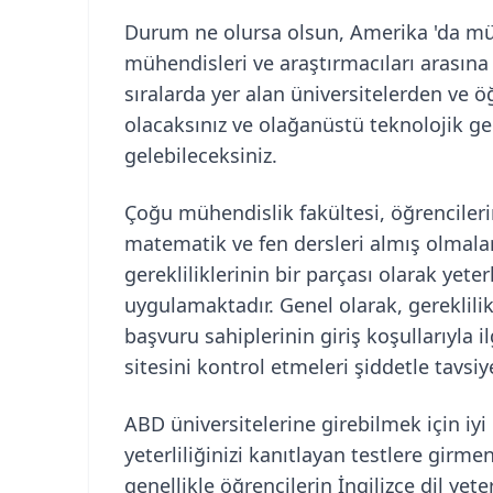
Durum ne olursa olsun, Amerika 'da müh
mühendisleri ve araştırmacıları arasına y
sıralarda yer alan üniversitelerden ve
olacaksınız ve olağanüstü teknolojik gel
gelebileceksiniz.
Çoğu mühendislik fakültesi, öğrenciler
matematik ve fen dersleri almış olmaları
gerekliliklerinin bir parçası olarak yeter
uygulamaktadır. Genel olarak, gereklilik
başvuru sahiplerinin giriş koşullarıyla ilg
sitesini kontrol etmeleri şiddetle tavsiye
ABD üniversitelerine girebilmek için iyi
yeterliliğinizi kanıtlayan testlere girme
genellikle öğrencilerin İngilizce dil yet