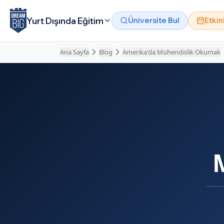
Ana içeriğe atla
Yurt Dışında Eğitim
Üniversite Bul
Etkin
Ana Sayfa
Blog
Amerika'da Mühendislik Okumak