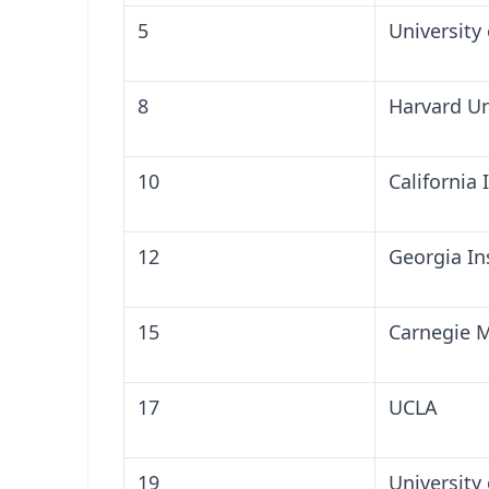
5
University 
8
Harvard Un
10
California 
12
Georgia In
15
Carnegie M
17
UCLA
19
University