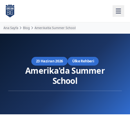
Ana içeriğe atla
Ana Sayfa
Blog
Amerika'da Summer School
23 Haziran 2026
Ülke Rehberi
Amerika'da Summer
School