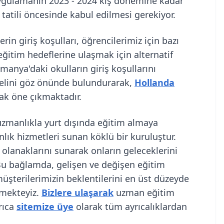
Uygulamanın 2023 - 2024 kış dönemine kadar
z tatili öncesinde kabul edilmesi gerekiyor.
n giriş koşulları, öğrencilerimiz için bazı
eğitim hedeflerine ulaşmak için alternatif
anya'daki okulların giriş koşullarını
yelini göz önünde bulundurarak,
Hollanda
rak öne çıkmaktadır.
uzmanlıkla yurt dışında eğitim almaya
lık hizmetleri sunan köklü bir kuruluştur.
 olanaklarını sunarak onların geleceklerini
 Bu bağlamda, gelişen ve değişen eğitim
üşterilerimizin beklentilerini en üst düzeyde
emekteyiz.
Bizlere ulaşarak
uzman eğitim
rıca
sitemize üye
olarak tüm ayrıcalıklardan