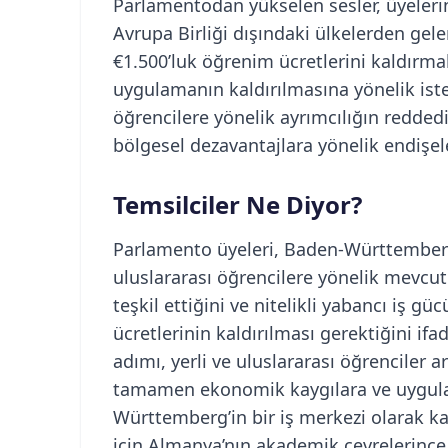
Parlamentodan yükselen sesler, üyeleri
Avrupa Birliği dışındaki ülkelerden gel
€1.500’luk öğrenim ücretlerini kaldırma
uygulamanın kaldırılmasına yönelik iste
öğrencilere yönelik ayrımcılığın redded
bölgesel dezavantajlara yönelik endişeler
Temsilciler Ne Diyor?
Parlamento üyeleri, Baden-Württemberg
uluslararası öğrencilere yönelik mevcut 
teşkil ettiğini ve nitelikli yabancı iş 
ücretlerinin kaldırılması gerektiğini i
adımı, yerli ve uluslararası öğrenciler 
tamamen ekonomik kaygılara ve uygu
Württemberg’in bir iş merkezi olarak ka
için Almanya’nın akademik çevrelerince e