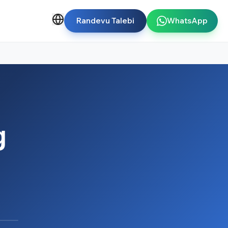
Randevu Talebi
WhatsApp
g