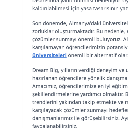
tasarısında yanıt bulması bekleniyor. 
kaldırılabilmesi için yasa tasarısının ya
Son dönemde, Almanya'daki üniversiteleri
zorluklar oluşturmaktadır. Bu nedenle, 
çözümler sunmayı önemli buluyoruz. Alm
karşılamayan öğrencilerimizin potansi
üniversiteleri
önemli bir alternatif ola
Dream Big, yılların verdiği deneyim ve 
hazırlanan öğrencilere yönelik danışman
Amacımız, öğrencilerimize en iyi eğitim
şekillendirmelerine yardımcı olmaktır.
trendlerini yakından takip etmekte ve m
karşılayacak çözümler sunmayı hedefl
danışmanlarımız ile görüşebilirsiniz. Ay
faydalanabilirsiniz.