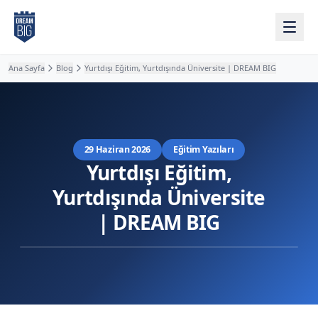
Ana içeriğe atla
Ana Sayfa
Blog
Yurtdışı Eğitim, Yurtdışında Üniversite | DREAM BIG
29 Haziran 2026
Eğitim Yazıları
Yurtdışı Eğitim,
Yurtdışında Üniversite
| DREAM BIG