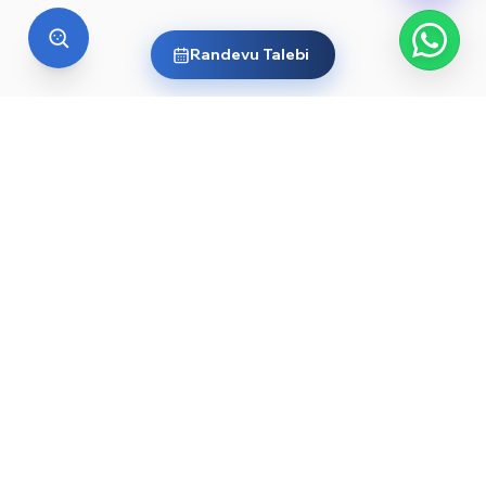
Randevu Talebi
YURT DIŞI EĞITIM
Yurt dışında üniversite okumak
ister misin?
Ülkelere ve dünyanın önde gelen üniversitelerine göz
at, sana en uygun yolu keşfet. Başlamak için işte
rehberler ve öne çıkan üniversiteler:
YKS sonrası yurt dışında üniversite okumak — 2026
→
rehberi