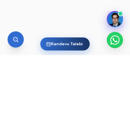
Randevu Talebi
YURT DIŞI EĞITIM
Yurt dışında üniversite okumak
ister misin?
Ülkelere ve dünyanın önde gelen üniversitelerine göz
at, sana en uygun yolu keşfet. Başlamak için işte