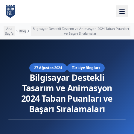
Ana içeriğe atla
Ana
Bilgisayar Destekli Tasarım ve Animasyon 2024 Taban Puanları
Blog
Sayfa
ve Başarı Sıralamaları
27 Ağustos 2024
Türkiye Blogları
Bilgisayar Destekli
Tasarım ve Animasyon
2024 Taban Puanları ve
Başarı Sıralamaları