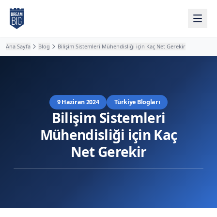
Ana içeriğe atla
Ana Sayfa
Blog
Bilişim Sistemleri Mühendisliği için Kaç Net Gerekir
9 Haziran 2024
Türkiye Blogları
Bilişim Sistemleri
Mühendisliği için Kaç
Net Gerekir