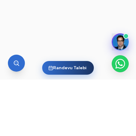
Randevu Talebi
YURT DIŞI EĞITIM
Yurt dışında üniversite okumak