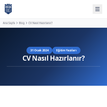
Ana içeriğe atla
Ana Sayfa
Blog
CV Nasıl Hazırlanır?
31 Ocak 2024
Eğitim Yazıları
CV Nasıl Hazırlanır?