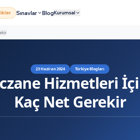
Sınavlar
Blog
likler
Kurumsal
ekir
23 Haziran 2024
Türkiye Blogları
czane Hizmetleri İç
Kaç Net Gerekir