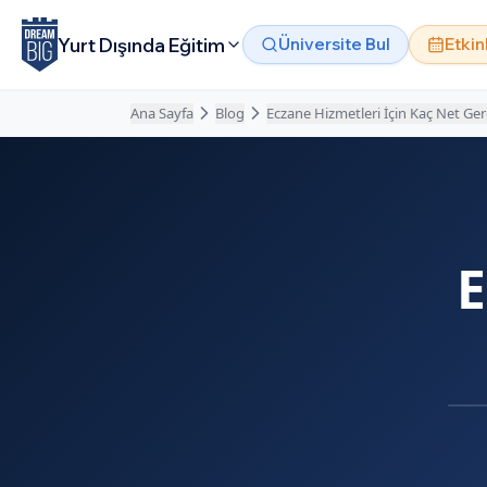
Ana içeriğe atla
Yurt Dışında Eğitim
Üniversite Bul
Etkin
Ana Sayfa
Blog
Eczane Hizmetleri İçin Kaç Net Ger
E