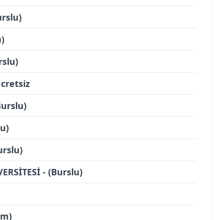
rslu)
)
slu)
cretsiz
urslu)
u)
rslu)
RSİTESİ - (Burslu)
im)