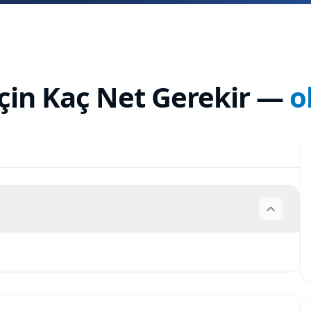
çin Kaç Net Gerekir
—
o