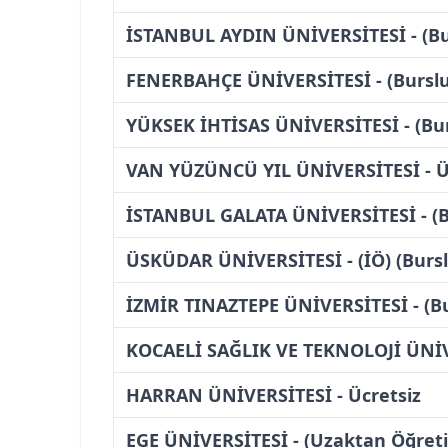
İSTANBUL AYDIN ÜNİVERSİTESİ - (Bu
FENERBAHÇE ÜNİVERSİTESİ - (Burslu
YÜKSEK İHTİSAS ÜNİVERSİTESİ - (Bur
VAN YÜZÜNCÜ YIL ÜNİVERSİTESİ - Ü
İSTANBUL GALATA ÜNİVERSİTESİ - (B
ÜSKÜDAR ÜNİVERSİTESİ - (İÖ) (Bursl
İZMİR TINAZTEPE ÜNİVERSİTESİ - (Bu
KOCAELİ SAĞLIK VE TEKNOLOJİ ÜNİVE
HARRAN ÜNİVERSİTESİ - Ücretsiz
EGE ÜNİVERSİTESİ - (Uzaktan Öğret