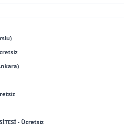
slu)
cretsiz
Ankara)
etsiz
TESİ - Ücretsiz