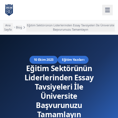
Ana içeriğe atla
Ana
Eğitim Sektörünün Liderlerinden Essay Tavsiyeleri İle Üniversite
Blog
Sayfa
Başvurunuzu Tamamlayın
10 Ekim 2023
Eğitim Yazıları
Eğitim Sektörünün
Liderlerinden Essay
Tavsiyeleri İle
Üniversite
Başvurunuzu
Tamamlayın