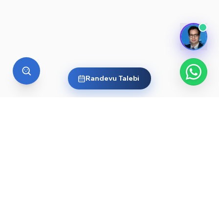
Randevu Talebi
YURT DIŞI EĞITIM
Yurt dışında üniversite okumak
ister misin?
Ülkelere ve dünyanın önde gelen üniversitelerine göz