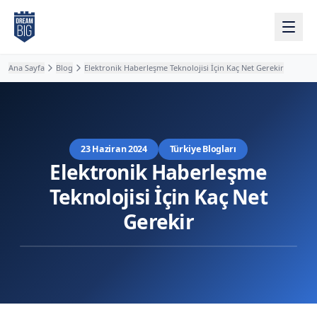
Ana içeriğe atla
Ana Sayfa
Blog
Elektronik Haberleşme Teknolojisi İçin Kaç Net Gerekir
23 Haziran 2024
Türkiye Blogları
Elektronik Haberleşme
Teknolojisi İçin Kaç Net
Gerekir