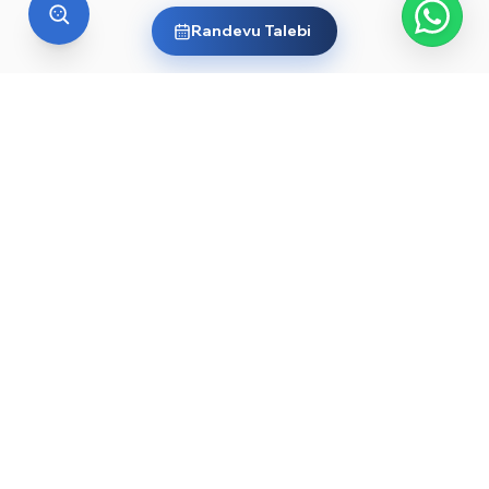
Randevu Talebi
YURT DIŞI EĞITIM
Yurt dışında üniversite okumak
ister misin?
Ülkelere ve dünyanın önde gelen üniversitelerine göz
at, sana en uygun yolu keşfet. Başlamak için işte
rehberler ve öne çıkan üniversiteler:
YKS sonrası yurt dışında üniversite okumak — 2026
→
rehberi
Düşük YKS puanıyla yurt dışında üniversite okunur
→